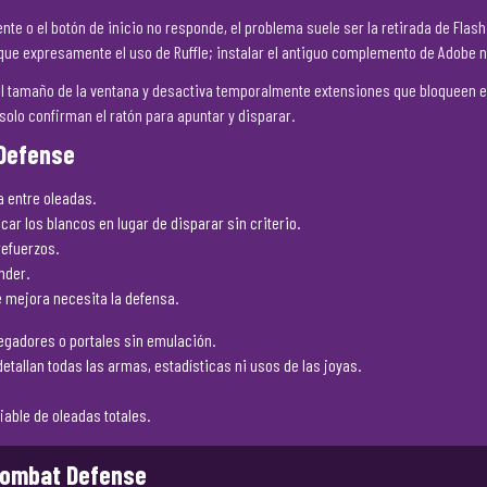
te o el botón de inicio no responde, el problema suele ser la retirada de Fla
ndique expresamente el uso de Ruffle; instalar el antiguo complemento de Adobe 
e el tamaño de la ventana y desactiva temporalmente extensiones que bloqueen el
 solo confirman el ratón para apuntar y disparar.
 Defense
 entre oleadas.
car los blancos en lugar de disparar sin criterio.
refuerzos.
nder.
 mejora necesita la defensa.
egadores o portales sin emulación.
tallan todas las armas, estadísticas ni usos de las joyas.
iable de oleadas totales.
Combat Defense