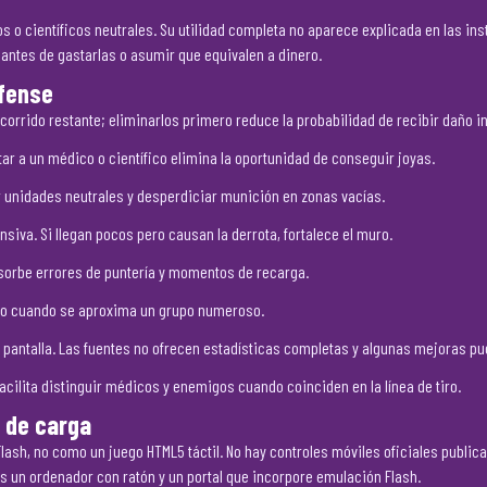
o científicos neutrales. Su utilidad completa no aparece explicada en las ins
antes de gastarlas o asumir que equivalen a dinero.
efense
rrido restante; eliminarlos primero reduce la probabilidad de recibir daño i
ar a un médico o científico elimina la oportunidad de conseguir joyas.
r unidades neutrales y desperdiciar munición en zonas vacías.
siva. Si llegan pocos pero causan la derrota, fortalece el muro.
orbe errores de puntería y momentos de recarga.
usto cuando se aproxima un grupo numeroso.
 pantalla. Las fuentes no ofrecen estadísticas completas y algunas mejoras pued
acilita distinguir médicos y enemigos cuando coinciden en la línea de tiro.
 de carga
ash, no como un juego HTML5 táctil. No hay controles móviles oficiales public
s un ordenador con ratón y un portal que incorpore emulación Flash.