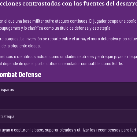
cciones contrastadas con las fuentes del desarro
 el que una base militar sufre ataques continuos. El jugador ocupa una posició
pupugames y lo clasifica como un título de defensa y estrategia.
ataques. La inversión se reparte entre el arma, el muro defensivo y los refuer
 de la siguiente oleada.
s médicos o científicos actúan como unidades neutrales y entregan joyas si lleg
al depende de que el portal utilice un emulador compatible como Ruffle.
 Combat Defense
disparos
strategia
ruyan o capturen la base, superar oleadas y utilizar las recompensas para fort