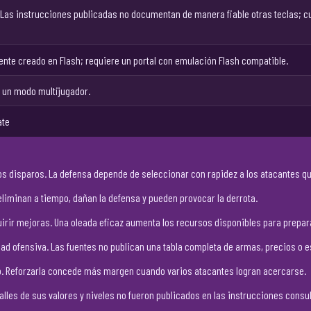
. Las instrucciones publicadas no documentan de manera fiable otras teclas; c
nte creado en Flash; requiere un portal con emulación Flash compatible.
o un modo multijugador.
ate
a los disparos. La defensa depende de seleccionar con rapidez a los atacantes 
liminan a tiempo, dañan la defensa y pueden provocar la derrota.
irir mejoras. Una oleada eficaz aumenta los recursos disponibles para prepara
dad ofensiva. Las fuentes no publican una tabla completa de armas, precios o e
do. Reforzarla concede más margen cuando varios atacantes logran acercarse.
alles de sus valores y niveles no fueron publicados en las instrucciones consu