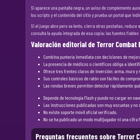
Si aparece una pantalla negra, un aviso de complemento ausen
los scripts y el contenido del sitio y prueba un portal que i
Si el juego abre pero va lento, cierra otras pestañas, reduc
consulta la ayuda integrada de esa copia: las fuentes fiables
Valoración editorial de Terror Combat
Combina puntería inmediata con decisiones de mejora
La presencia de médicos o científicos obliga a identifi
Ofrece tres frentes claros de inversión: arma, muro y 
Sus controles básicos de ratón son fáciles de compre
Las rondas breves permiten detectar rápidamente qué
Depende de tecnología Flash y puede no cargar en nav
Las instrucciones publicadas son muy escuetas y no de
No existe soporte móvil oficial verificado.
No se ha publicado un modo multijugador ni una cifra f
Preguntas frecuentes sobre Terror 