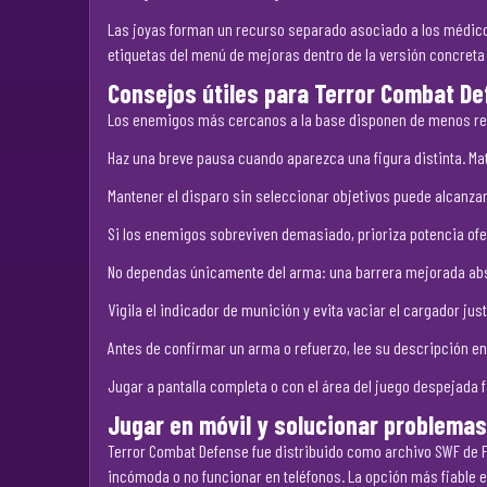
Las joyas forman un recurso separado asociado a los médicos 
etiquetas del menú de mejoras dentro de la versión concreta 
Consejos útiles para Terror Combat D
Los enemigos más cercanos a la base disponen de menos reco
Haz una breve pausa cuando aparezca una figura distinta. Mat
Mantener el disparo sin seleccionar objetivos puede alcanza
Si los enemigos sobreviven demasiado, prioriza potencia ofen
No dependas únicamente del arma: una barrera mejorada abs
Vigila el indicador de munición y evita vaciar el cargador j
Antes de confirmar un arma o refuerzo, lee su descripción en
Jugar a pantalla completa o con el área del juego despejada f
Jugar en móvil y solucionar problemas
Terror Combat Defense fue distribuido como archivo SWF de Fl
incómoda o no funcionar en teléfonos. La opción más fiable e