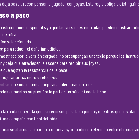
s deja pasar, recompensan al jugador con joyas. Esta regla obliga a distinguir 
aso a paso
de instrucciones disponible, ya que las versiones emuladas pueden mostrar indi
o de mira.
etivo seleccionado.
se para reducir el daño inmediato.
mostrado por la versión cargada; no presupongas una tecla porque las instrucc
ar y deja que atraviesen la escena para recibir sus joyas.
 que agoten la resistencia de la base.
a mejorar arma, muro o refuerzos.
ientras que una defensa mejorada tolera más errores.
adas aumentan su presión; la partida termina si cae la base.
ada ronda superada genera recursos para la siguiente, mientras que los ataca
i una campaña con final definido.
destinarse al arma, al muro o a refuerzos, creando una elección entre eliminar