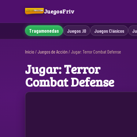
JuegosFriv
Tragamonedas
Juegos .IO
Juegos Clásicos
Ju
Inicio
/
Juegos de Acción
/
Jugar: Terror Combat Defense
Jugar: Terror
Combat Defense