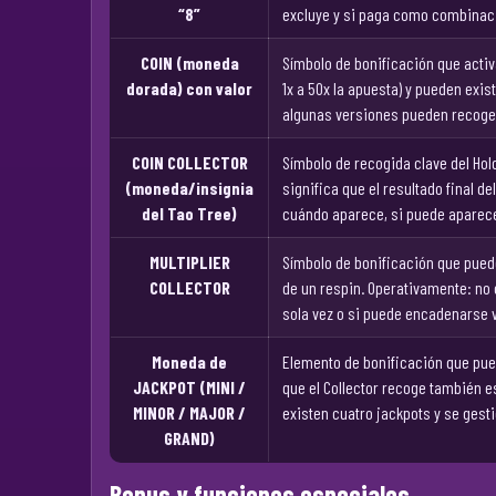
“8”
excluye y si paga como combinaci
COIN (moneda
Símbolo de bonificación que activa
dorada) con valor
1x a 50x la apuesta) y pueden exi
algunas versiones pueden recoger
COIN COLLECTOR
Símbolo de recogida clave del Hold
(moneda/insignia
significa que el resultado final d
del Tao Tree)
cuándo aparece, si puede aparece
MULTIPLIER
Símbolo de bonificación que puede
COLLECTOR
de un respin. Operativamente: no e
sola vez o si puede encadenarse v
Moneda de
Elemento de bonificación que puede
JACKPOT (MINI /
que el Collector recoge también es
MINOR / MAJOR /
existen cuatro jackpots y se gest
GRAND)
Bonus y funciones especiales