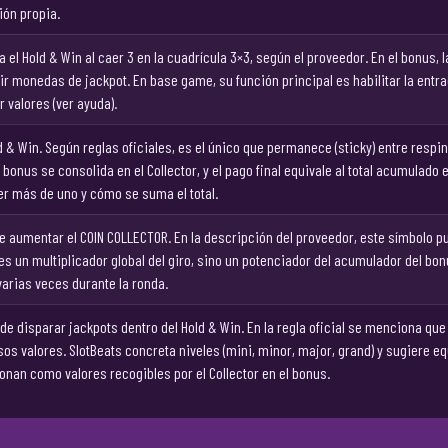
ón propia.
 el Hold & Win al caer 3 en la cuadrícula 3×3, según el proveedor. En el bonus,
stir monedas de jackpot. En base game, su función principal es habilitar la ent
 valores (ver ayuda).
 & Win. Según reglas oficiales, es el único que permanece (sticky) entre respins
el bonus se consolida en el Collector, y el pago final equivale al total acumula
r más de uno y cómo se suma el total.
 aumentar el COIN COLLECTOR. En la descripción del proveedor, este símbolo pued
s un multiplicador global del giro, sino un potenciador del acumulador del bonus
arias veces durante la ronda.
 disparar jackpots dentro del Hold & Win. En la regla oficial se menciona que ‘
os valores. SlotBeats concreta niveles (mini, minor, major, grand) y sugiere eq
ionan como valores recogibles por el Collector en el bonus.