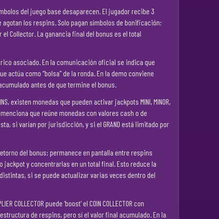
ímbolos del juego base desaparecen. El jugador recibe 3
e agotan los respins. Solo pagan símbolos de bonificación:
 Collector. La ganancia final del bonus es el total
érico asociado. En la comunicación oficial se indica que
 que actúa como “bolsa” de la ronda. En la demo conviene
l acumulado antes de que termine el bonus.
NS, existen monedas que pueden activar jackpots MINI, MINOR,
ial menciona que reúne monedas con valores cash o de
ta, si varían por jurisdicción, y si el GRAND está limitado por
retorno del bonus: permanece en pantalla entre respins
jackpot y concentrarlas en un total final. Esto reduce la
distintas, si se puede actualizar varias veces dentro del
PLIER COLLECTOR puede ‘boost’ el COIN COLLECTOR con
structura de respins, pero sí el valor final acumulado. En la