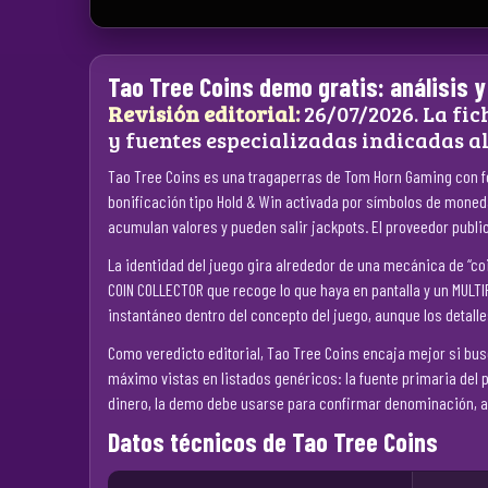
Tao Tree Coins demo gratis: análisis y
Revisión editorial:
26/07/2026. La fic
y fuentes especializadas indicadas al
Tao Tree Coins es una tragaperras de Tom Horn Gaming con fo
bonificación tipo Hold & Win activada por símbolos de moneda
acumulan valores y pueden salir jackpots. El proveedor public
La identidad del juego gira alrededor de una mecánica de “coi
COIN COLLECTOR que recoge lo que haya en pantalla y un MULTI
instantáneo dentro del concepto del juego, aunque los detalle
Como veredicto editorial, Tao Tree Coins encaja mejor si busca
máximo vistas en listados genéricos: la fuente primaria del 
dinero, la demo debe usarse para confirmar denominación, apu
Datos técnicos de Tao Tree Coins