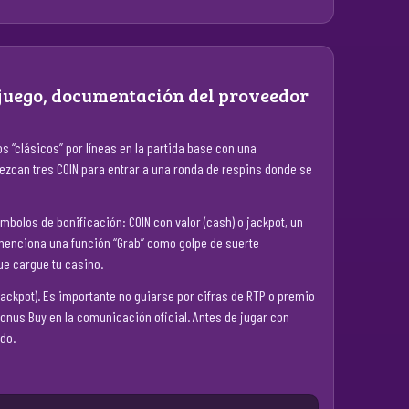
l juego, documentación del proveedor
 “clásicos” por líneas en la partida base con una
rezcan tres COIN para entrar a una ronda de respins donde se
mbolos de bonificación: COIN con valor (cash) o jackpot, un
 menciona una función “Grab” como golpe de suerte
ue cargue tu casino.
 jackpot). Es importante no guiarse por cifras de RTP o premio
onus Buy en la comunicación oficial. Antes de jugar con
do.