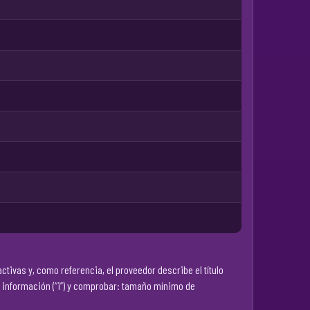
ctivas y, como referencia, el proveedor describe el título
de información (“i”) y comprobar: tamaño mínimo de