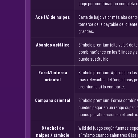
pago por combinación completa en 
Ace (A) de naipes
Carta de bajo valor más alta dent
tomarse de la paytable del client
grandes.
Abanico asiático
Símbolo premium (alto valor) de t
combinaciones en las 5 líneas y su
puede sustituirlo.
Farol/linterna
Símbolo premium. Aparece en las c
oriental
más relevantes del juego base, pe
premium o si lo comparte.
Campana oriental
Símbolo premium. Forma combinacio
pueden pagar en un rango superior 
bonus por alineación en el centro.
8 (ocho) de
Wild del juego según fuentes espe
naipes / símbolo
sí mismo cuando salen tres 8 (se r