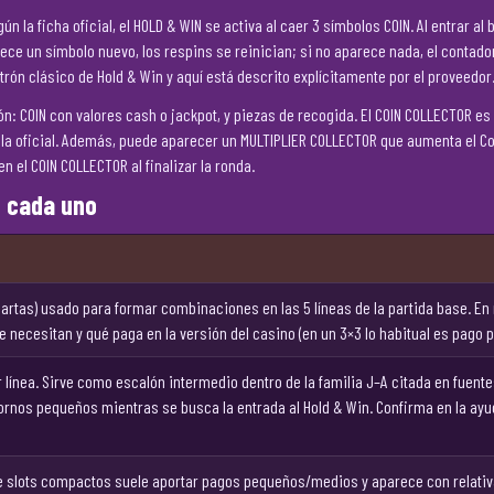
ún la ficha oficial, el HOLD & WIN se activa al caer 3 símbolos COIN. Al entrar a
ece un símbolo nuevo, los respins se reinician; si no aparece nada, el contado
patrón clásico de Hold & Win y aquí está descrito explícitamente por el proveedor
ón: COIN con valores cash o jackpot, y piezas de recogida. El COIN COLLECTOR es
a oficial. Además, puede aparecer un MULTIPLIER COLLECTOR que aumenta el Colle
en el COIN COLLECTOR al finalizar la ronda.
e cada uno
 cartas) usado para formar combinaciones en las 5 líneas de la partida base. En
e necesitan y qué paga en la versión del casino (en un 3×3 lo habitual es pago po
 línea. Sirve como escalón intermedio dentro de la familia J–A citada en fuente
rnos pequeños mientras se busca la entrada al Hold & Win. Confirma en la ayuda
 de slots compactos suele aportar pagos pequeños/medios y aparece con relativa 