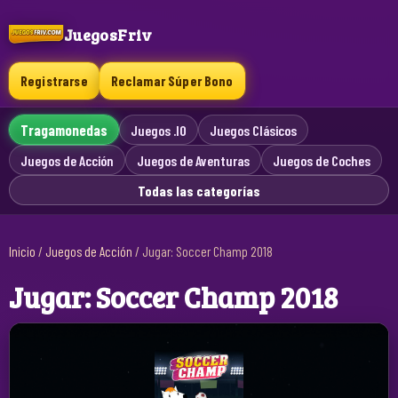
JuegosFriv
Registrarse
Reclamar Súper Bono
Tragamonedas
Juegos .IO
Juegos Clásicos
Juegos de Acción
Juegos de Aventuras
Juegos de Coches
Todas las categorías
Inicio
/
Juegos de Acción
/
Jugar: Soccer Champ 2018
Jugar: Soccer Champ 2018