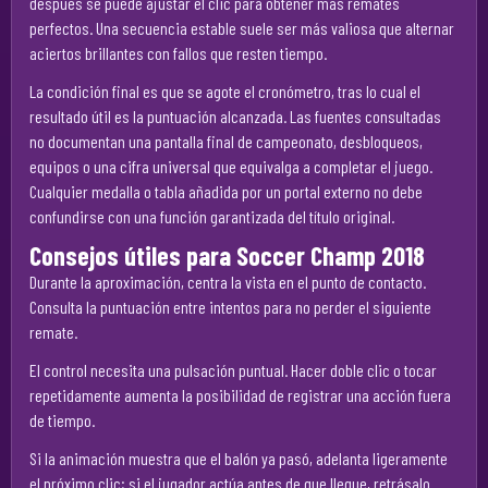
después se puede ajustar el clic para obtener más remates
perfectos. Una secuencia estable suele ser más valiosa que alternar
aciertos brillantes con fallos que resten tiempo.
La condición final es que se agote el cronómetro, tras lo cual el
resultado útil es la puntuación alcanzada. Las fuentes consultadas
no documentan una pantalla final de campeonato, desbloqueos,
equipos o una cifra universal que equivalga a completar el juego.
Cualquier medalla o tabla añadida por un portal externo no debe
confundirse con una función garantizada del título original.
Consejos útiles para Soccer Champ 2018
Durante la aproximación, centra la vista en el punto de contacto.
Consulta la puntuación entre intentos para no perder el siguiente
remate.
El control necesita una pulsación puntual. Hacer doble clic o tocar
repetidamente aumenta la posibilidad de registrar una acción fuera
de tiempo.
Si la animación muestra que el balón ya pasó, adelanta ligeramente
el próximo clic; si el jugador actúa antes de que llegue, retrásalo.