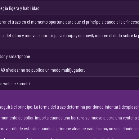
tegia ligera y habilidad
erar el trazo en el momento oportuno para que el príncipe alcance a la princesa
al del ratón y mueve el cursor para dibujar; en móvil, mantén el dedo sobre la pa
dor y smartphone
40 niveles; no se publica un modo multijugador.
ogo web de Famobi
seguirá el príncipe. La forma del trazo determina por dónde intentará desplazar
 El momento de soltar importa cuando una barrera se mueve o abre una ventana 
prever dónde estarán cuando el príncipe alcance cada tramo, no solo dónde s