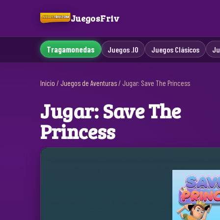
JuegosFriv
Tragamonedas
Juegos .IO
Juegos Clásicos
Ju
Inicio
/
Juegos de Aventuras
/
Jugar: Save The Princess
Jugar: Save The
Princess