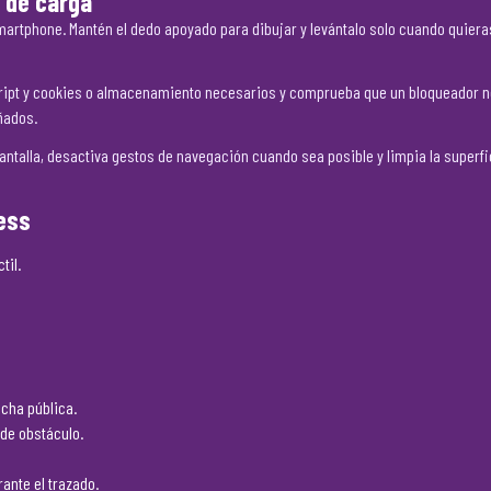
 de carga
rtphone. Mantén el dedo apoyado para dibujar y levántalo solo cuando quieras 
aScript y cookies o almacenamiento necesarios y comprueba que un bloqueador 
ñados.
 pantalla, desactiva gestos de navegación cuando sea posible y limpia la superfic
cess
til.
icha pública.
 de obstáculo.
rante el trazado.