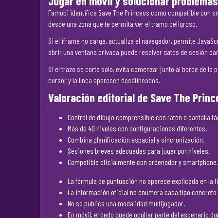
Jugar en móvil y solucionar problemas
Famobi identifica Save The Princess como compatible con sma
desde una zona que te permita ver el tramo peligroso.
Si el iframe no carga, actualiza el navegador, permite Jav
abrir una ventana privada puede resolver datos de sesión da
Si el trazo se corta solo, evita comenzar junto al borde de la
cursor y la línea aparecen desalineados.
Valoración editorial de Save The Prin
Control de dibujo comprensible con ratón o pantalla tác
Más de 40 niveles con configuraciones diferentes.
Combina planificación espacial y sincronización.
Sesiones breves adecuadas para jugar por niveles.
Compatible oficialmente con ordenador y smartphone.
La fórmula de puntuación no aparece explicada en la f
La información oficial no enumera cada tipo concreto
No se publica una modalidad multijugador.
En móvil, el dedo puede ocultar parte del escenario du