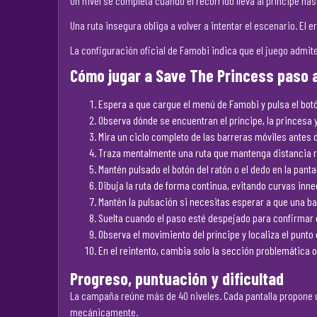
Un nivel se completa cuando el recorrido lleva al príncipe ha
Una ruta insegura obliga a volver a intentar el escenario. El 
La configuración oficial de Famobi indica que el juego admit
Cómo jugar a Save The Princess paso 
Espera a que cargue el menú de Famobi y pulsa el botó
Observa dónde se encuentran el príncipe, la princesa 
Mira un ciclo completo de las barreras móviles antes 
Traza mentalmente una ruta que mantenga distancia r
Mantén pulsado el botón del ratón o el dedo en la panta
Dibuja la ruta de forma continua, evitando curvas inn
Mantén la pulsación si necesitas esperar a que una ba
Suelta cuando el paso esté despejado para confirmar e
Observa el movimiento del príncipe y localiza el punto 
En el reintento, cambia solo la sección problemática o
Progreso, puntuación y dificultad
La campaña reúne más de 40 niveles. Cada pantalla propone un
mecánicamente.