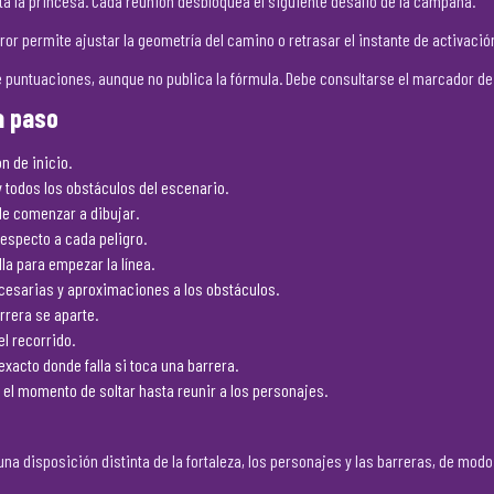
sta la princesa. Cada reunión desbloquea el siguiente desafío de la campaña.
error permite ajustar la geometría del camino o retrasar el instante de activació
e puntuaciones, aunque no publica la fórmula. Debe consultarse el marcador de
a paso
n de inicio.
y todos los obstáculos del escenario.
de comenzar a dibujar.
especto a cada peligro.
lla para empezar la línea.
ecesarias y aproximaciones a los obstáculos.
rrera se aparte.
l recorrido.
exacto donde falla si toca una barrera.
 el momento de soltar hasta reunir a los personajes.
a disposición distinta de la fortaleza, los personajes y las barreras, de modo