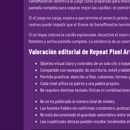
GameMonetize identifica el juego como preparado para móvil, 
pantalla completa para separar mejor las casillas; el control t
Si el juego no carga, espera a que termine el anuncio previo, 
rastreo puede impedir que el iframe de GameMonetize termine
Si un toque colorea la casilla equivocada, desactiva el zoom d
flotantes y activa pantalla completa. La existencia de un zoo
Valoración editorial de Repeat Pixel Ar
Objetivo visual claro y controles de un solo clic o toque
Compatible con navegador de escritorio, móvil y tablet
Permite practicar atención a filas, columnas, formas y
Cada nivel utiliza un patrón y una paleta propios.
No requiere dominar teclado, físicas ni combinacione
No se ha publicado el número total de niveles.
Las fuentes fiables no confirman cronómetro, puntuació
No está documentado el guardado automático entre s
Las cuadrículas densas pueden resultar incómodas en 