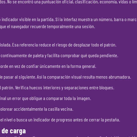
 No se encontró una puntuación oficial, clasificación, economía, vidas o límit
o indicador visible en la partida. Si la interfaz muestra un número, barra o ma
que el navegador recuerde temporalmente una sesión.
islada. Esa referencia reduce el riesgo de desplazar todo el patrón.
 continuamente de paleta y facilita comprobar qué queda pendiente.
orde en vez de confiar únicamente en la forma general.
de pasar al siguiente. Así la comparación visual resulta menos abrumadora.
l patrón. Verifica huecos interiores y separaciones entre bloques.
inal un error que obligue a comparar toda la imagen.
olorear accidentalmente la casilla vecina.
 nivel o busca un indicador de progreso antes de cerrar la pestaña.
 de carga