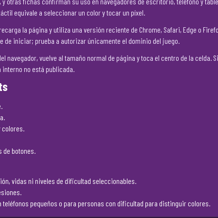
y otras fichas confirman su uso en navegadores de escritorio, teléfono y table
áctil equivale a seleccionar un color y tocar un píxel.
recarga la página y utiliza una versión reciente de Chrome, Safari, Edge o Fire
 de iniciar; prueba a autorizar únicamente el dominio del juego.
el navegador, vuelve al tamaño normal de página y toca el centro de la celda. Si 
m interno no está publicada.
ts
.
a.
 colores.
s de botones.
n, vidas ni niveles de dificultad seleccionables.
esiones.
teléfonos pequeños o para personas con dificultad para distinguir colores.