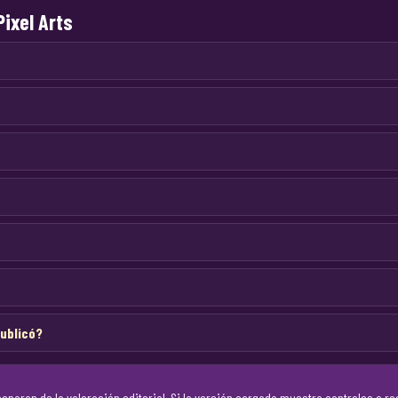
ixel Arts
publicó?
eparan de la valoración editorial. Si la versión cargada muestra controles o reg