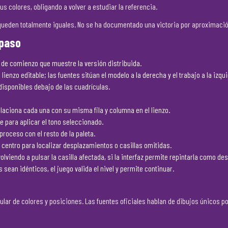
s colores, obligando a volver a estudiar la referencia.
queden totalmente iguales. No se ha documentado una victoria por aproximació
 paso
ón de comienzo que muestre la versión distribuida.
lienzo editable; las fuentes sitúan el modelo a la derecha y el trabajo a la izqu
disponibles debajo de las cuadrículas.
elaciona cada una con su misma fila y columna en el lienzo.
le para aplicar el tono seleccionado.
roceso con el resto de la paleta.
centro para localizar desplazamientos o casillas omitidas.
olviendo a pulsar la casilla afectada, si la interfaz permite repintarla como de
ean idénticos, el juego valida el nivel y permite continuar.
r de colores y posiciones. Las fuentes oficiales hablan de dibujos únicos por 