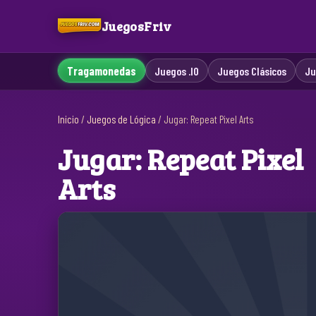
JuegosFriv
Tragamonedas
Juegos .IO
Juegos Clásicos
Ju
Inicio
/
Juegos de Lógica
/
Jugar: Repeat Pixel Arts
Jugar: Repeat Pixel
Arts