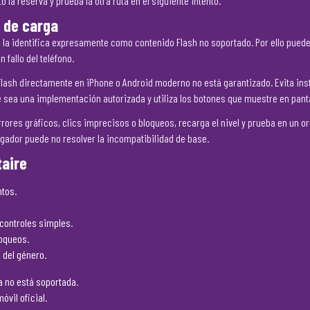
 la reserva y prueba la otra ruta en el siguiente intento.
 de carga
al la identifica expresamente como contenido Flash no soportado. Por ello pued
fallo del teléfono.
ar Flash directamente en iPhone o Android moderno no está garantizado. Evita 
e sea una implementación autorizada y utiliza los botones que muestre en panta
rores gráficos, clics imprecisos o bloqueos, recarga el nivel y prueba en un or
gador puede no resolver la incompatibilidad de base.
taire
ntos.
controles simples.
loqueos.
 del género.
a no está soportada.
óvil oficial.