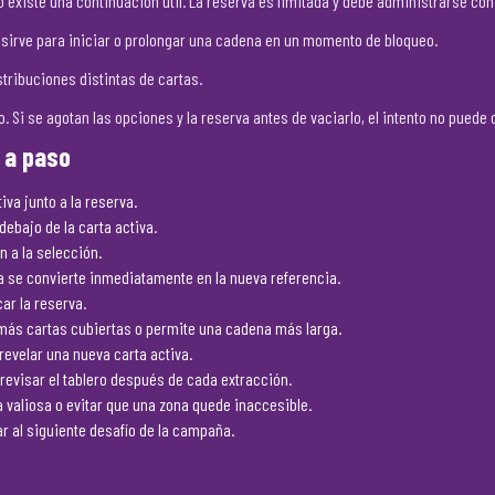
o existe una continuación útil. La reserva es limitada y debe administrarse con
 sirve para iniciar o prolongar una cadena en un momento de bloqueo.
tribuciones distintas de cartas.
ro. Si se agotan las opciones y la reserva antes de vaciarlo, el intento no puede
 a paso
iva junto a la reserva.
ebajo de la carta activa.
an a la selección.
ada se convierte inmediatamente en la nueva referencia.
ar la reserva.
más cartas cubiertas o permite una cadena más larga.
revelar una nueva carta activa.
revisar el tablero después de cada extracción.
valiosa o evitar que una zona quede inaccesible.
r al siguiente desafío de la campaña.