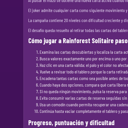
Al pulsar el mazo se obtiene una nueva carta activa cuando n
El joker admite cualquier carta como siguiente movimiento y
La campaña contiene 20 niveles con dificultad creciente y dis
El desafío queda resuelto al retirar todas las cartas del table
Cómo jugar a Rainforest Solitaire paso
Examina las cartas descubiertas y localiza la carta act
Busca valores exactamente uno por encima o uno por d
Haz clic en una carta válida; el palo y el color no afect
Vuelve a revisar todo el tablero porque la carta retir
Encadena tantas cartas como sea posible antes de toc
Cuando haya dos opciones, compara qué carta libera 
Si no queda ningún movimiento, pulsa la reserva para 
Evita consumir varias cartas de reserva seguidas sin 
Usa un comodín cuando permita recuperar una cadena 
Continúa hasta vaciar completamente el tablero y pasa
Progreso, puntuación y dificultad