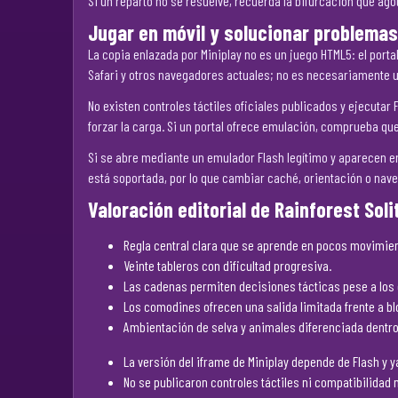
Si un reparto no se resuelve, recuerda la bifurcación que agotó
Jugar en móvil y solucionar problemas
La copia enlazada por Miniplay no es un juego HTML5: el port
Safari y otros navegadores actuales; no es necesariamente un 
No existen controles táctiles oficiales publicados y ejecut
forzar la carga. Si un portal ofrece emulación, comprueba qu
Si se abre mediante un emulador Flash legítimo y aparecen er
está soportada, por lo que cambiar caché, orientación o nave
Valoración editorial de Rainforest Soli
Regla central clara que se aprende en pocos movimie
Veinte tableros con dificultad progresiva.
Las cadenas permiten decisiones tácticas pese a los 
Los comodines ofrecen una salida limitada frente a b
Ambientación de selva y animales diferenciada dentro
La versión del iframe de Miniplay depende de Flash y y
No se publicaron controles táctiles ni compatibilidad m