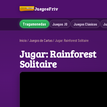
JuegosFriv
Tragamonedas
Juegos .IO
Juegos Clásicos
Ju
Inicio
/
Juegos de Cartas
/
Jugar: Rainforest Solitaire
Jugar: Rainforest
Solitaire