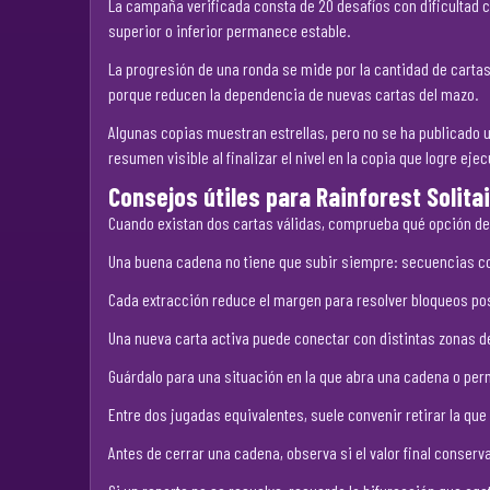
La campaña verificada consta de 20 desafíos con dificultad cr
superior o inferior permanece estable.
La progresión de una ronda se mide por la cantidad de cartas
porque reducen la dependencia de nuevas cartas del mazo.
Algunas copias muestran estrellas, pero no se ha publicado u
resumen visible al finalizar el nivel en la copia que logre ejec
Consejos útiles para Rainforest Solita
Cuando existan dos cartas válidas, comprueba qué opción de
Una buena cadena no tiene que subir siempre: secuencias co
Cada extracción reduce el margen para resolver bloqueos pos
Una nueva carta activa puede conectar con distintas zonas de
Guárdalo para una situación en la que abra una cadena o per
Entre dos jugadas equivalentes, suele convenir retirar la que
Antes de cerrar una cadena, observa si el valor final conser