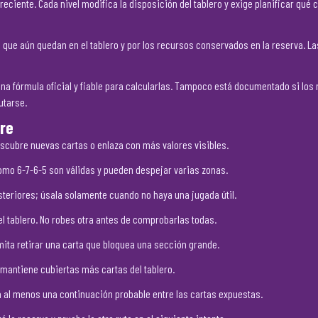
eciente. Cada nivel modifica la disposición del tablero y exige planificar qué 
 que aún quedan en el tablero y por los recursos conservados en la reserva. L
na fórmula oficial y fiable para calcularlas. Tampoco está documentado si los
utarse.
ire
scubre nuevas cartas o enlaza con más valores visibles.
mo 6-7-6-5 son válidas y pueden despejar varias zonas.
teriores; úsala solamente cuando no haya una jugada útil.
l tablero. No robes otra antes de comprobarlas todas.
mita retirar una carta que bloquea una sección grande.
 mantiene cubiertas más cartas del tablero.
va al menos una continuación probable entre las cartas expuestas.