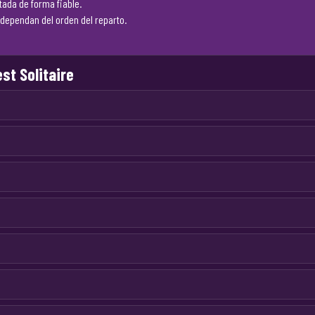
ada de forma fiable.
dependan del orden del reparto.
st Solitaire