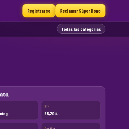
Registrarse
Reclamar Súper Bono
Todas las categorías
ata
RTP
ming
96,20%
Max Win