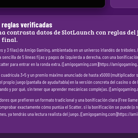
 reglas verificadas
ha contrasta datos de SlotLaunch con reglas de
 final.
 y 3 filas) de Amigo Gaming, ambientada en un universo irlandés de tréboles, he
a sencilla de 5 líneas fijas y pagos de izquierda a derecha, con una bonificació
 Scatter para entrar en la ronda extra. ([amigogaming.com](https://amigogami
ia, cuadrícula 3×5 y un premio máximo anunciado de hasta x5000 (multiplicador 
l propio juego (pantalla de ayuda/tabla) en la versión concreta del casino o de 
agando y por qué, sin tener que aprender mecánicas complejas. ([amigogamin
ores que prefieren un formato tradicional y una bonificación clara (Free Games
comprobar exactamente cómo puntúa el Scatter, si la bonificación se puede (o n
nes, ya tendrás una lectura realista del juego. ([amigogaming.com](https://