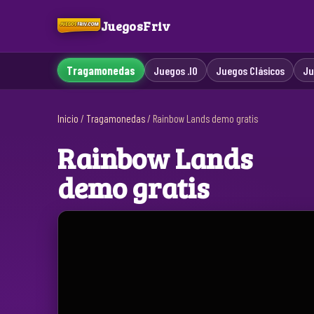
JuegosFriv
Tragamonedas
Juegos .IO
Juegos Clásicos
Ju
Inicio
/
Tragamonedas
/
Rainbow Lands demo gratis
Rainbow Lands
demo gratis