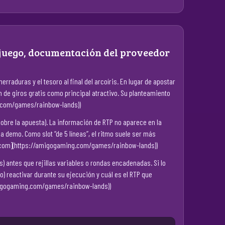
l juego, documentación del proveedor
rraduras y el tesoro al final del arcoíris. En lugar de apostar
n de giros gratis como principal atractivo. Su planteamiento
ng.com/games/rainbow-lands))
sobre la apuesta). La información de RTP no aparece en la
la demo. Como slot “de 5 líneas”, el ritmo suele ser más
g.com](https://amigogaming.com/games/rainbow-lands))
) antes que rejillas variables o rondas encadenadas. Si lo
o) reactivar durante su ejecución y cuál es el RTP que
amigogaming.com/games/rainbow-lands))