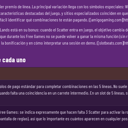
ier premio de línea. La principal variación llega con los símbolos especiales: W
características destacadas del juego, y sitios especializados coinciden en que
a fácil identificar qué combinaciones te están pagando. ([amigogaming.com]
 Lands está en su bonus: cuando el Scatter entra en juego, el objetivo cambia de
 que durante los Free Games no se puede volver a ganar la misma función (sin r
e la bonificación y en cómo interpretar una sesión en demo. ([slotbeats.com](
e cada uno
olos de pago estándar para completar combinaciones en las 5 líneas. No suele s
as cuando falta una coincidencia en un carrete intermedio. En un slot de 5 líne
Free Games: se indica expresamente que hacen falta 3 Scatter para activar la r
pantalla de reglas), así que lo importante es cuántos aparecen en cualquier pos