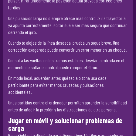
pulsar. Mirar únicamente la posición actual provoca correcciones
tardías.
Una pulsación larga no siempre ofrece más control. Si la trayectoria
ya apunta correctamente, soltar suele ser más seguro que continuar
cerrando el giro.
Cuando te alejes de la línea deseada, prueba un toque breve. Una
corrección exagerada puede convertir un error menor en un choque.
Consulta las vueltas en los tramos estables. Desviar la mirada en el
momento de soltar el control puede romper el ritmo.
En modo local, acuerden antes qué tecla o zona usa cada
participante para evitar manos cruzadas y pulsaciones
accidentales.
Unas partidas contra el ordenador permiten aprender la sensibilidad
antes de añadir la presión y las distracciones de otra persona.
Jugar en móvil y solucionar problemas de
carga
Race Right está diseñado para dispositivos táctiles y ordenadores.