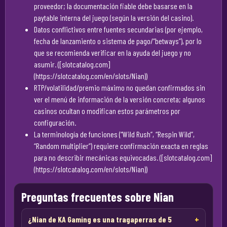
proveedor; la documentación fiable debe basarse en la
paytable interna del juego (según la versión del casino).
Datos conflictivos entre fuentes secundarias (por ejemplo,
fecha de lanzamiento o sistema de pago/“betways”), por lo
que se recomienda verificar en la ayuda del juego y no
asumir. ([slotcatalog.com]
(https://slotcatalog.com/en/slots/Nian))
RTP/volatilidad/premio máximo no quedan confirmados sin
ver el menú de información de la versión concreta; algunos
casinos ocultan o modifican estos parámetros por
configuración.
La terminología de funciones (“Wild Rush”, “Respin Wild”,
“Random multiplier”) requiere confirmación exacta en reglas
para no describir mecánicas equivocadas. ([slotcatalog.com]
(https://slotcatalog.com/en/slots/Nian))
Preguntas frecuentes sobre Nian
¿Nian de KA Gaming es una tragaperras de 5