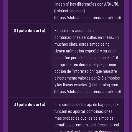
línea y si hay diferencias con A/Q/J/10.
([slotcatalog.com]
(https://slotcatalog.com/en/slots/Nian))
Q (palo de carta)
Símbolo low asociado a
combinaciones sencillas en líneas. En
muchos slots, estos símbolos no
tienen animación especial y su valor
se define por la tabla de pagos. Es útil
comprobar en demo si el juego tiene
opción de “información” que muestre
directamente valores por 2–5 símbolos
y las líneas exactas. ([slotcatalog.com]
(https://slotcatalog.com/en/slots/Nian))
J (palo de carta)
Otro símbolo de baraja de baja paga. Su
función es aportar combinaciones
más probables que las de símbolos
temáticos premium. La diferencia real
entre J y el resto de letras depende del