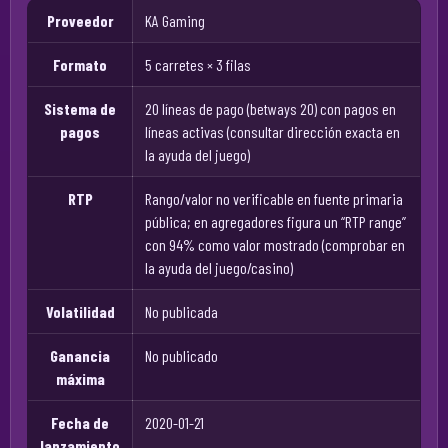
Proveedor
KA Gaming
Formato
5 carretes × 3 filas
Sistema de
20 líneas de pago (betways 20) con pagos en
pagos
líneas activas (consultar dirección exacta en
la ayuda del juego)
RTP
Rango/valor no verificable en fuente primaria
pública; en agregadores figura un “RTP range”
con 94% como valor mostrado (comprobar en
la ayuda del juego/casino)
Volatilidad
No publicada
Ganancia
No publicado
máxima
Fecha de
2020-01-21
lanzamiento