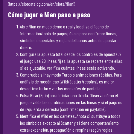
(https://slotcatalog.com/en/slots/Nian))
Cómo jugar a Nian paso a paso
Abre Nian en modo demo o real y localiza el icono de
información/tabla de pagos; úsalo para confirmar líneas,
símbolos especiales y reglas del bonus antes de apostar
dinero.
Configura la apuesta total desde los controles de apuesta. Si
el juego usa 20 líneas fijas, la apuesta se reparte entre ellas;
si es ajustable, verifica cuántas líneas estás activando.
Comprueba si hay modo Turbo o animaciones rápidas. Para
análisis de mecánicas (Wild/Scatter/respins), es mejor
desactivar turbo y ver los mensajes de pantalla.
Pulsa Girar (Spin) para iniciar una tirada. Observa cómo el
juego evalúa las combinaciones en las líneas y si el pago es
de izquierda a derecha (confirmación en paytable).
Identifica el Wild en los carretes. Anota si sustituye a todos
los símbolos excepto al Scatter y si tiene comportamiento
extra (expansión, propagación o respins) según reglas.