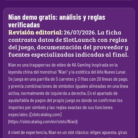
Nian demo gratis: análisis y reglas
verificadas
Revisión editorial:
26/07/2026. La ficha
contrasta datos de SlotLaunch con reglas
del juego, documentación del proveedor y
fuentes especializadas indicadas al final.
Nian es una tragaperras de vídeo de KA Gaming inspirada en la
leyenda china del monstruo “Nian” y la estética del Año Nuevo Lunar.
Se juega en una parrilla de 5 carretes y 3 filas con 20 líneas de pago,
y premia combinaciones de símbolos iguales alineadas en una línea
activa, normalmente de izquierda a derecha. En el apartado de
ayuda/tabla de pagos del propio juego es donde se confirman los
importes por símbolo y las reglas exactas de sus funciones
especiales. ([slotcatalog.com]
(https://slotcatalog.com/en/slots/Nian))
A nivel de experiencia, Nian es un slot clásico: eliges apuesta, giras