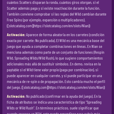
cuántos Scatters disparan la ronda, cuántos giros otorgan, si el
Scatter además paga y si existe reactivación durante la función.
También conviene comprobar si las reglas del Wild cambian durante
Free Spins (por ejemplo, expansión o multiplicadores).
([slotcatalog.com](https://slotcatalog.com/en/slots/Nian))
Activación:
Aparece de forma aleatoria en los carretes (condición
exacta por carrete: No publicada). El Wild es una mecánica base del
juego que ayuda a completar combinaciones en líneas. En Nian se
menciona además como parte de un conjunto de funciones (Respin
Wild, Spreading Wilds/Wild Rush), lo que sugiere comportamientos
adicionales más allá de sustituir símbolos. En demo, revisa en la
paytable si el Wild tiene valor propio (paga por combinación), si
puede aparecer en cualquier carrete, y si puede participar en una
mecánica de re-spin o de propagación. Esto cambia mucho el perfil
del juego. ([slotcatalog.com](https://slotcatalog.com/en/slots/Nian))
Activación:
No publicado (confirmar en la ayuda del juego). En la
ficha de atributos se indica una característica de tipo “Spreading
Wilds or Wild Rush”. En términos prácticos, suele significar que
cuando aparece un Wild, este puede expandirse para cubrir más