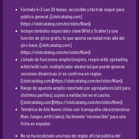
Formato 5×3 con 20 líneas: accesible y fácil de seguir para
público general. ([slotcatalog.com]
(https://slotcatalog.com/en/slots/Nian))
Incluye símbolos especiales clave (Wild y Scatter) y una
función de giros gratis, lo que aporta variedad más allá del
giro base. ([slotcatalog.com]
(https://slotcatalog.com/en/slots/Nian))
Listado de funciones amplio (respins, respin wild, spreading
wilds/wild rush, multiplicador aleatorio) que puede generar
sesiones dinámicas si se confirma en reglas.
([slotcatalog.com](https://slotcatalog.com/en/slots/Nian))
Rango de apuesta amplio reportado por agregadores (útil para
distintos perfiles), sujeto a validación en el casino.
([slotcatalog.com](https://slotcatalog.com/en/slots/Nian))
Temática de Año Nuevo chino con iconografía clara (monstruo
Nian, fuegos artificiales), fácilmente “reconocible” para una
ficha en español.
No se ha localizado una hoja de reglas oficial pública del