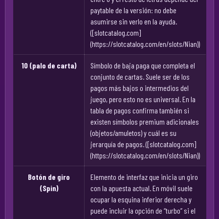
paytable de la versión: no debe
asumirse sin verlo en la ayuda.
([slotcatalog.com]
(https://slotcatalog.com/en/slots/Nian))
10 (palo de carta)
Símbolo de baja paga que completa el
conjunto de cartas. Suele ser de los
pagos más bajos o intermedios del
juego, pero esto no es universal. En la
tabla de pagos confirma también si
existen símbolos premium adicionales
(objetos/amuletos) y cuál es su
jerarquía de pagos. ([slotcatalog.com]
(https://slotcatalog.com/en/slots/Nian))
Botón de giro
Elemento de interfaz que inicia un giro
(Spin)
con la apuesta actual. En móvil suele
ocupar la esquina inferior derecha y
puede incluir la opción de “turbo” si el