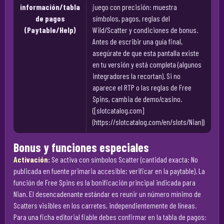
información/tabla
juego con precisión: muestra
de pagos
símbolos, pagos, reglas del
(Paytable/Help)
Wild/Scatter y condiciones de bonus.
Antes de escribir una guía final,
asegúrate de que esta pantalla existe
en tu versión y está completa (algunos
integradores la recortan). Si no
aparece el RTP o las reglas de Free
Spins, cambia de demo/casino.
([slotcatalog.com]
(https://slotcatalog.com/en/slots/Nian))
Bonus y funciones especiales
Activación:
Se activa con símbolos Scatter (cantidad exacta: No
publicada en fuente primaria accesible; verificar en la paytable). La
función de Free Spins es la bonificación principal indicada para
Nian. El desencadenante estándar es reunir un número mínimo de
Scatters visibles en los carretes, independientemente de líneas.
Para una ficha editorial fiable debes confirmar en la tabla de pagos: