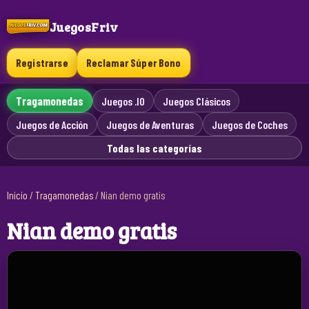
JuegosFriv
Registrarse
Reclamar Súper Bono
Tragamonedas
Juegos .IO
Juegos Clásicos
Juegos de Acción
Juegos de Aventuras
Juegos de Coches
Todas las categorías
Inicio
/
Tragamonedas
/
Nian demo gratis
Nian demo gratis