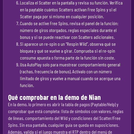
Localiza el Scatter en la pantalla y revisa su función. Verifica
en la paytable cuántos Scatters activan Free Spins y si el
Scatter paga por sí mismo en cualquier posición.
Cuando se active Free Spins, revisa el panel de la función:
número de giros otorgados, reglas especiales durante el
bonus y si se puede reactivar con Scatters adicionales.
Si aparece un re-spin o un “Respin Wild”, observa qué se
bloquea y qué se vuelve a girar. Comprueba si el re-spin
consume apuesta o forma parte de la función sin coste.
Usa AutoPlay solo para muestrear comportamiento general
(rachas, frecuencia de bonus). Actívalo con un número
limitado de giros y vuelve a manual cuando se acerque una
función.
Qué comprobar en la demo de Nian
En la demo, lo primero es abrir la tabla de pagos (Paytable/Help) y
comprobar que está completa: lista de símbolos con valores, reglas
de líneas, comportamiento del Wild y condiciones del Scatter/Free
Spins. Sin esa pantalla, cualquier guía se queda en suposiciones.
Además, valida si el juego muestra el RTP dentro del menú de