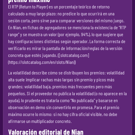
El RTP (Return to Player) es un porcentaje teórico de retorno
calculado a muy largo plazo: no predice lo que ocurrirá en una
sesión corta, pero sirve para comparar versiones del mismo juego.
En Nian, en fichas de agregadores se menciona la existencia de “RTP
range” y se muestra un valor (por ejemplo, 94%), lo que sugiere que
hay configuraciones distintas según operador. La forma correcta de
verificarlo es mirar la pantalla de información/reglas de la versión
concreta que estés jugando. ([slotcatalog.com]
(https://slotcatalog.com/en/slots/Nian))
La volatilidad describe cómo se distribuyen los premios: volatilidad
alta suele implicar rachas más largas sin premio y picos más
grandes; volatilidad baja, premios más frecuentes pero más
pequeños. Si el proveedor no publica la volatilidad (o no aparece en la
ayuda), lo prudente es tratarla como “No publicada” y basarse en
observación en demo sin convertirlo en promesa. Para el premio
máximo ocurre lo mismo: si no hay cifra oficial visible, no debe
afirmarse un multiplicador concreto.
Valoración editorial de Nian