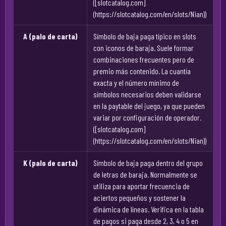
([slotcatalog.com]
(https://slotcatalog.com/en/slots/Nian))
A (palo de carta)
Símbolo de baja paga típico en slots
con iconos de baraja. Suele formar
combinaciones frecuentes pero de
premio más contenido. La cuantía
exacta y el número mínimo de
símbolos necesarios deben validarse
en la paytable del juego, ya que pueden
variar por configuración de operador.
([slotcatalog.com]
(https://slotcatalog.com/en/slots/Nian))
K (palo de carta)
Símbolo de baja paga dentro del grupo
de letras de baraja. Normalmente se
utiliza para aportar frecuencia de
aciertos pequeños y sostener la
dinámica de líneas. Verifica en la tabla
de pagos si paga desde 2, 3, 4 o 5 en