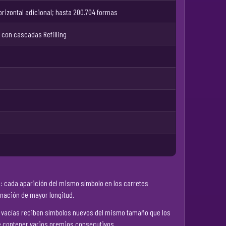
 horizontal adicional; hasta 200.704 formas
 con cascadas Refilling
a: cada aparición del mismo símbolo en los carretes
nación de mayor longitud.
es vacías reciben símbolos nuevos del mismo tamaño que los
e contener varios premios consecutivos.