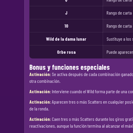
J
Rango de carta 
10
Rango de carta 
Wild de la dama lunar
Sustituye a los
Orbe rosa
Puede aparecer 
Bonus y funciones especiales
Activación:
Se activa después de cada combinación ganadora
otra combinación.
Activación:
Interviene cuando el Wild forma parte de una co
Activación:
Aparecen tres o más Scatters en cualquier posic
de la ronda.
Activación:
Caen tres o más Scatters durante los giros grati
reactivaciones, aunque la función termina al alcanzar el máx