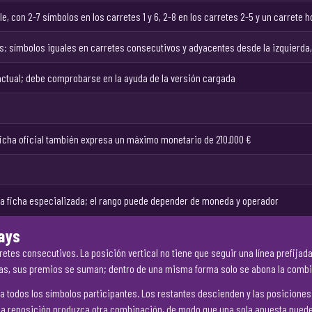
le, con 2-7 símbolos en los carretes 1 y 6, 2-8 en los carretes 2-5 y un carrete
 símbolos iguales en carretes consecutivos y adyacentes desde la izquierda,
 actual; debe comprobarse en la ayuda de la versión cargada
a ficha oficial también expresa un máximo monetario de 210.000 €
a ficha especializada; el rango puede depender de moneda y operador
ays
tes consecutivos. La posición vertical no tiene que seguir una línea prefijad
rmas, sus premios se suman; dentro de una misma forma solo se abona la combi
a todos los símbolos participantes. Los restantes descienden y las posicion
ada reposición produzca otra combinación, de modo que una sola apuesta pued