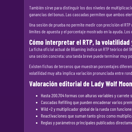
También sirve para distinguir los dos niveles de multiplicaci
ganancias del bonus. Las cascadas permiten que ambos eleme
Una sesión de prueba no permite medir con precisión el RTP ni p
límites de apuesta y el porcentaje mostrado en la ayuda. Los 
Cómo interpretar el RTP, la volatilida
La ficha oficial actual de BGaming indica un RTP teórico del 
una sesión concreta; una tanda breve puede terminar muy por
Existen fichas de terceros que muestran porcentajes diferent
volatilidad muy alta implica variación pronunciada entre ron
Valoración editorial de Lady Wolf Mo
Hasta 200.704 formas con alturas variables y carrete s
Cascadas Refilling que pueden encadenar varios prem
Wild ×2 y multiplicador global de la rueda con funcion
Reactivaciones que suman tanto giros como multiplica
Reglas y parámetros principales publicados directam