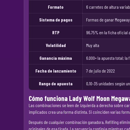
Formato
6 carretes de altura variab
Sistema de pagos
Formas de ganar Megaways:
RTP
96,75% en la ficha oficial
Volatilidad
Muy alta
Ganancia máxima
6.000× la apuesta total; l
Fecha de lanzamiento
7 de julio de 2022
Rango de apuesta
0,10-35 unidades según un
Cómo funciona Lady Wolf Moon Megaw
Las combinaciones se leen de izquierda a derecha sobre carre
implicados crea una forma distinta. Si coinciden varias fo
Después de cualquier combinación ganadora, Refilling elimin
originales de esa tirada. La secuencia continúa mientras c