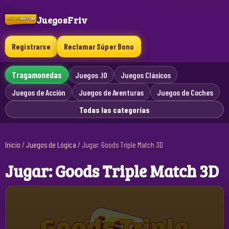
JuegosFriv
Registrarse
Reclamar Súper Bono
Tragamonedas
Juegos .IO
Juegos Clásicos
Juegos de Acción
Juegos de Aventuras
Juegos de Coches
Todas las categorías
Inicio
/
Juegos de Lógica
/
Jugar: Goods Triple Match 3D
Jugar: Goods Triple Match 3D