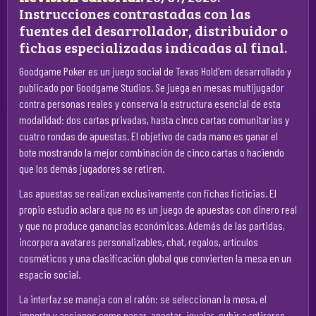
Instrucciones contrastadas con las
fuentes del desarrollador, distribuidor o
fichas especializadas indicadas al final.
Goodgame Poker es un juego social de Texas Hold'em desarrollado y
publicado por Goodgame Studios. Se juega en mesas multijugador
contra personas reales y conserva la estructura esencial de esta
modalidad: dos cartas privadas, hasta cinco cartas comunitarias y
cuatro rondas de apuestas. El objetivo de cada mano es ganar el
bote mostrando la mejor combinación de cinco cartas o haciendo
que los demás jugadores se retiren.
Las apuestas se realizan exclusivamente con fichas ficticias. El
propio estudio aclara que no es un juego de apuestas con dinero real
y que no produce ganancias económicas. Además de las partidas,
incorpora avatares personalizables, chat, regalos, artículos
cosméticos y una clasificación global que convierten la mesa en un
espacio social.
La interfaz se maneja con el ratón: se seleccionan la mesa, el
importe y acciones como pasar, apostar, igualar, subir o retirarse