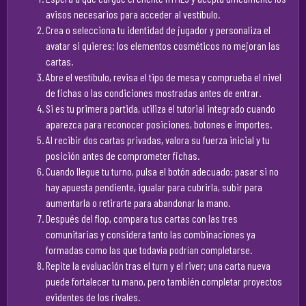
avisos necesarios para acceder al vestíbulo.
Crea o selecciona tu identidad de jugador y personaliza el
avatar si quieres; los elementos cosméticos no mejoran las
cartas.
Abre el vestíbulo, revisa el tipo de mesa y comprueba el nivel
de fichas o las condiciones mostradas antes de entrar.
Si es tu primera partida, utiliza el tutorial integrado cuando
aparezca para reconocer posiciones, botones e importes.
Al recibir dos cartas privadas, valora su fuerza inicial y tu
posición antes de comprometer fichas.
Cuando llegue tu turno, pulsa el botón adecuado: pasar si no
hay apuesta pendiente, igualar para cubrirla, subir para
aumentarla o retirarte para abandonar la mano.
Después del flop, compara tus cartas con las tres
comunitarias y considera tanto las combinaciones ya
formadas como las que todavía podrían completarse.
Repite la evaluación tras el turn y el river; una carta nueva
puede fortalecer tu mano, pero también completar proyectos
evidentes de los rivales.