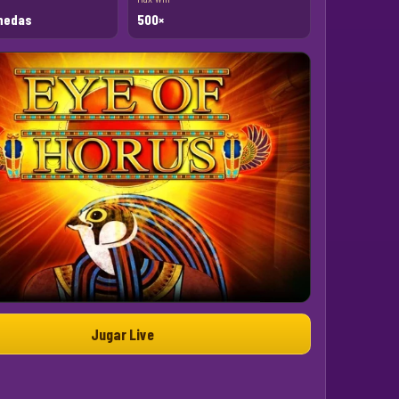
nedas
500×
Jugar Live