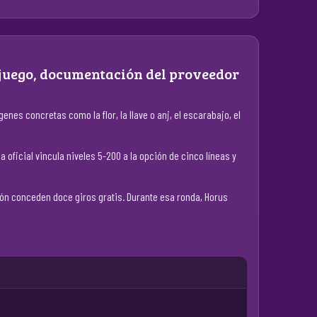
l juego, documentación del proveedor
nes concretas como la flor, la llave o anj, el escarabajo, el
 oficial vincula niveles 5-200 a la opción de cinco líneas y
ción conceden doce giros gratis. Durante esa ronda, Horus