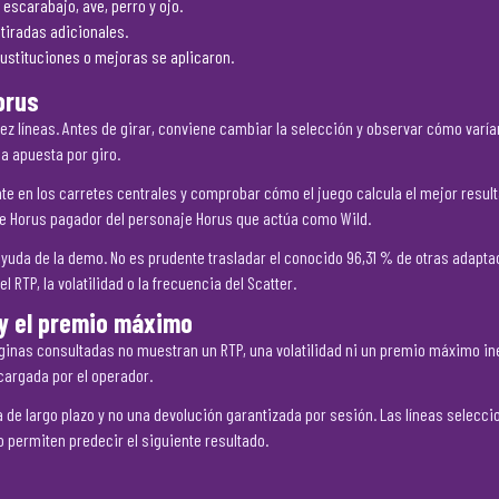
 escarabajo, ave, perro y ojo.
iradas adicionales.
sustituciones o mejoras se aplicaron.
orus
z líneas. Antes de girar, conviene cambiar la selección y observar cómo varían l
a apuesta por giro.
e en los carretes centrales y comprobar cómo el juego calcula el mejor resultad
 de Horus pagador del personaje Horus que actúa como Wild.
uda de la demo. No es prudente trasladar el conocido 96,31 % de otras adaptac
RTP, la volatilidad o la frecuencia del Scatter.
d y el premio máximo
páginas consultadas no muestran un RTP, una volatilidad ni un premio máximo i
cargada por el operador.
a de largo plazo y no una devolución garantizada por sesión. Las líneas selecc
 permiten predecir el siguiente resultado.