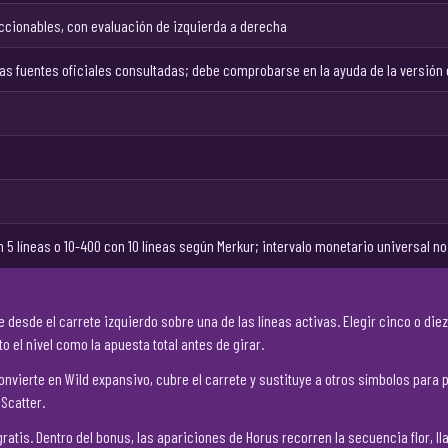
leccionables, con evaluación de izquierda a derecha
las fuentes oficiales consultadas; debe comprobarse en la ayuda de la versión
 5 líneas o 10-400 con 10 líneas según Merkur; intervalo monetario universal n
 desde el carrete izquierdo sobre una de las líneas activas. Elegir cinco o die
el nivel como la apuesta total antes de girar.
nvierte en Wild expansivo, cubre el carrete y sustituye a otros símbolos para p
Scatter.
ratis. Dentro del bonus, las apariciones de Horus recorren la secuencia flor, ll