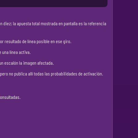
n diez; la apuesta total mostrada en pantalla es la referencia
or resultado de línea posible en ese giro.
 una línea activa.
 un escalón la imagen afectada.
pero no publica allí todas las probabilidades de activación.
consultadas.