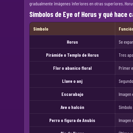
gradualmente imágenes inferiores en otras superiores. Horu
Símbolos de Eye of Horus y qué hace 
Símbolo
Función
Horus
Se expan
Pirámide o Templo de Horus
Tres apa
Flor o abanico floral
Primer e
Llave o anj
Segundo
Escarabajo
Imagen 
Ave o halcón
Símbolo 
Perro o figura de Anubis
Imagen d