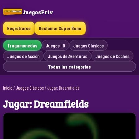
JuegosFriv
Registrarse
Reclamar Súper Bono
Tragamonedas
Juegos .IO
Juegos Clásicos
Juegos de Acción
Juegos de Aventuras
Juegos de Coches
Todas las categorías
Inicio
/
Juegos Clásicos
/
Jugar: Dreamfields
Jugar: Dreamfields