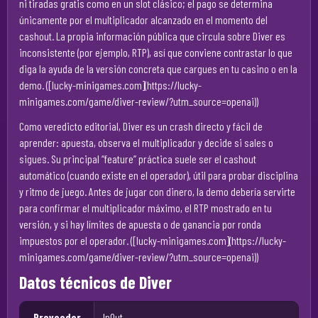
ni tiradas gratis como en un slot clásico; el pago se determina
únicamente por el multiplicador alcanzado en el momento del
cashout. La propia información pública que circula sobre Diver es
inconsistente (por ejemplo, RTP), así que conviene contrastar lo que
diga la ayuda de la versión concreta que cargues en tu casino o en la
demo. ([lucky-minigames.com](https://lucky-
minigames.com/game/diver-review/?utm_source=openai))
Como veredicto editorial, Diver es un crash directo y fácil de
aprender: apuesta, observa el multiplicador y decide si sales o
sigues. Su principal “feature” práctica suele ser el cashout
automático (cuando existe en el operador), útil para probar disciplina
y ritmo de juego. Antes de jugar con dinero, la demo debería servirte
para confirmar el multiplicador máximo, el RTP mostrado en tu
versión, y si hay límites de apuesta o de ganancia por ronda
impuestos por el operador. ([lucky-minigames.com](https://lucky-
minigames.com/game/diver-review/?utm_source=openai))
Datos técnicos de Diver
Proveedor
InOut