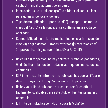
cashout manual o automático en demo
Interfaz típica de crash con gráfico e historial, fácil de leer
para quien ya conoce el género
Tope de multiplicador reportado (x100) que aporta un marco
claro del “techo” de la ronda, si se confirma en la ayuda del
operador
Compatibilidad multiplataforma habitual en crash (navegador
y móvil), según demos/listados externos ([slotcatalog.com]
(https://slotcatalog.com/en/slots/diver?cISO=IM))
No es una tragaperras: no hay carretes, símbolos pagadores,
Wild, Scatter ni bonus de tiradas gratis; quien busque eso se
confundirá
RTP inconsistente entre fuentes públicas; hay que verificar el
dato en la ayuda del juego/versionado del operador
No hay volatilidad publicada ni ficha matemática oficial
fácilmente localizable para este título en fuentes primarias
accesibles
El límite de multiplicador (x100) reduce la “cola” de