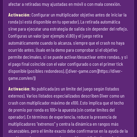
afectar a retiradas muy ajustadas en móvil o con mala conexión.
Activación:
Configurar un multiplicador objetivo antes de iniciar la
ronda (si está disponible en tu operador). La retirada automática
sirve para ejecutar una estrategia de salida sin depender del reflejo.
Configuras un valor (por ejemplo x1.80) y el juego retira
automáticamente cuando lo alcanza, siempre que el crash no haya
ocurrido antes. Úsalo en la demo para comprobar si el objetivo
permite decimales, si se puede activar/desactivar entre rondas, y si
el pago final coincide con el valor configurado o con el primer tick
disponible (posibles redondeos). ([diver-game.com](https://diver-
game.com/en/))
Activación:
No publicada (es un límite del juego según listados
externos). Varios listados especializados describen Diver como un
crash con multiplicador máximo de x100. Esto implica que el techo
de premio por ronda es 100× la apuesta (sin contar límites del
operador). En términos de experiencia, reduce la presencia de
multiplicadores “extremos” y centra la dinámica en rangos más
alcanzables, pero el límite exacto debe confirmarse en la ayuda de la