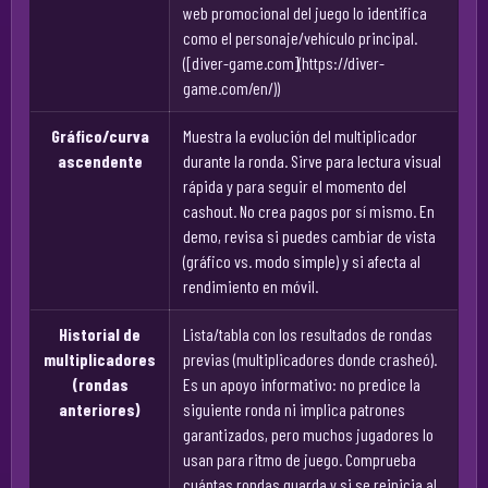
web promocional del juego lo identifica
como el personaje/vehículo principal.
([diver-game.com](https://diver-
game.com/en/))
Gráfico/curva
Muestra la evolución del multiplicador
ascendente
durante la ronda. Sirve para lectura visual
rápida y para seguir el momento del
cashout. No crea pagos por sí mismo. En
demo, revisa si puedes cambiar de vista
(gráfico vs. modo simple) y si afecta al
rendimiento en móvil.
Historial de
Lista/tabla con los resultados de rondas
multiplicadores
previas (multiplicadores donde crasheó).
(rondas
Es un apoyo informativo: no predice la
anteriores)
siguiente ronda ni implica patrones
garantizados, pero muchos jugadores lo
usan para ritmo de juego. Comprueba
cuántas rondas guarda y si se reinicia al