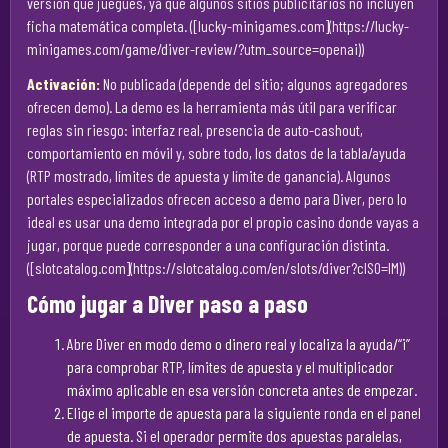
versión que juegues, ya que algunos sitios publicitarios no incluyen
ficha matemática completa. ([lucky-minigames.com](https://lucky-
minigames.com/game/diver-review/?utm_source=openai))
Activación:
No publicada (depende del sitio; algunos agregadores
ofrecen demo). La demo es la herramienta más útil para verificar
reglas sin riesgo: interfaz real, presencia de auto-cashout,
comportamiento en móvil y, sobre todo, los datos de la tabla/ayuda
(RTP mostrado, límites de apuesta y límite de ganancia). Algunos
portales especializados ofrecen acceso a demo para Diver, pero lo
ideal es usar una demo integrada por el propio casino donde vayas a
jugar, porque puede corresponder a una configuración distinta.
([slotcatalog.com](https://slotcatalog.com/en/slots/diver?cISO=IM))
Cómo jugar a Diver paso a paso
Abre Diver en modo demo o dinero real y localiza la ayuda/“i”
para comprobar RTP, límites de apuesta y el multiplicador
máximo aplicable en esa versión concreta antes de empezar.
Elige el importe de apuesta para la siguiente ronda en el panel
de apuesta. Si el operador permite dos apuestas paralelas,