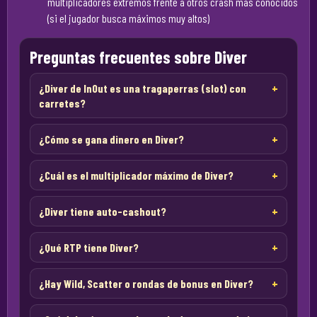
multiplicadores extremos frente a otros crash más conocidos
(si el jugador busca máximos muy altos)
Preguntas frecuentes sobre Diver
¿Diver de InOut es una tragaperras (slot) con
carretes?
¿Cómo se gana dinero en Diver?
¿Cuál es el multiplicador máximo de Diver?
¿Diver tiene auto-cashout?
¿Qué RTP tiene Diver?
¿Hay Wild, Scatter o rondas de bonus en Diver?