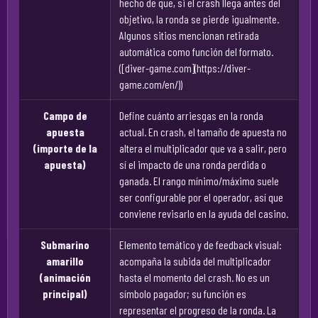
hecho de que, si el crash llega antes del
objetivo, la ronda se pierde igualmente.
Algunos sitios mencionan retirada
automática como función del formato.
([diver-game.com](https://diver-
game.com/en/))
Campo de
Define cuánto arriesgas en la ronda
apuesta
actual. En crash, el tamaño de apuesta no
(importe de la
altera el multiplicador que va a salir, pero
apuesta)
sí el impacto de una ronda perdida o
ganada. El rango mínimo/máximo suele
ser configurable por el operador, así que
conviene revisarlo en la ayuda del casino.
Submarino
Elemento temático y de feedback visual:
amarillo
acompaña la subida del multiplicador
(animación
hasta el momento del crash. No es un
principal)
símbolo pagador; su función es
representar el progreso de la ronda. La