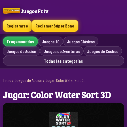
JuegosFriv
Registrarse
Reclamar Súper Bono
Tragamonedas
Juegos .IO
Juegos Clásicos
Juegos de Acción
Juegos de Aventuras
Juegos de Coches
Todas las categorías
Inicio
/
Juegos de Acción
/
Jugar: Color Water Sort 3D
Jugar: Color Water Sort 3D