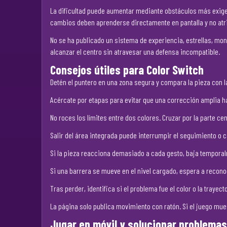
La dificultad puede aumentar mediante obstáculos más exige
cambios deben aprenderse directamente en pantalla y no atri
No se ha publicado un sistema de experiencia, estrellas, mone
alcanzar el centro sin atravesar una defensa incompatible.
Consejos útiles para Color Switch
Detén el puntero en una zona segura y compara la pieza con 
Acércate por etapas para evitar que una corrección amplia ha
No roces los límites entre dos colores. Cruzar por la parte 
Salir del área integrada puede interrumpir el seguimiento o ca
Si la pieza reacciona demasiado a cada gesto, baja temporalm
Si una barrera se mueve en el nivel cargado, espera a recon
Tras perder, identifica si el problema fue el color o la traye
La página solo publica movimiento con ratón. Si el juego mues
Jugar en móvil y solucionar problemas