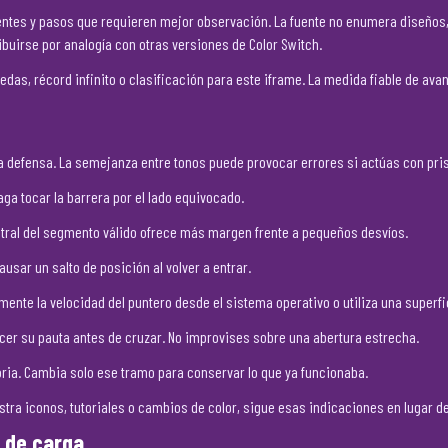
ntes y pasos que requieren mejor observación. La fuente no enumera diseños,
buirse por analogía con otras versiones de Color Switch.
das, récord infinito o clasificación para este iframe. La medida fiable de avan
la defensa. La semejanza entre tonos puede provocar errores si actúas con pri
ga tocar la barrera por el lado equivocado.
central del segmento válido ofrece más margen frente a pequeños desvíos.
usar un salto de posición al volver a entrar.
ente la velocidad del puntero desde el sistema operativo o utiliza una superfi
ocer su pauta antes de cruzar. No improvises sobre una abertura estrecha.
ctoria. Cambia solo ese tramo para conservar lo que ya funcionaba.
tra iconos, tutoriales o cambios de color, sigue esas indicaciones en lugar de 
 de carga