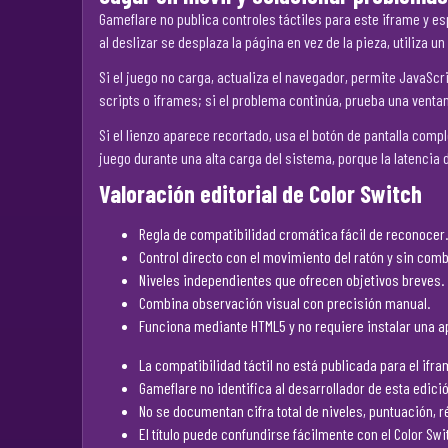
Gameflare no publica controles táctiles para este iframe y es
al deslizar se desplaza la página en vez de la pieza, utiliza
Si el juego no carga, actualiza el navegador, permite JavaSc
scripts o iframes; si el problema continúa, prueba una venta
Si el lienzo aparece recortado, usa el botón de pantalla comp
juego durante una alta carga del sistema, porque la latencia 
Valoración editorial de Color Switch
Regla de compatibilidad cromática fácil de reconocer.
Control directo con el movimiento del ratón y sin com
Niveles independientes que ofrecen objetivos breves.
Combina observación visual con precisión manual.
Funciona mediante HTML5 y no requiere instalar una a
La compatibilidad táctil no está publicada para el ifra
Gameflare no identifica al desarrollador de esta edició
No se documentan cifra total de niveles, puntuación, 
El título puede confundirse fácilmente con el Color Swi