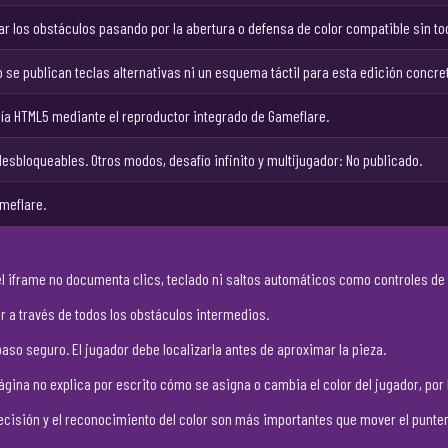
rar los obstáculos pasando por la abertura o defensa de color compatible sin t
o se publican teclas alternativas ni un esquema táctil para esta edición concre
ía HTML5 mediante el reproductor integrado de Gameflare.
desbloqueables. Otros modos, desafío infinito y multijugador: No publicado.
ameflare.
del iframe no documenta clics, teclado ni saltos automáticos como controles de 
ar a través de todos los obstáculos intermedios.
so seguro. El jugador debe localizarla antes de aproximar la pieza.
página no explica por escrito cómo se asigna o cambia el color del jugador, po
recisión y el reconocimiento del color son más importantes que mover el punte