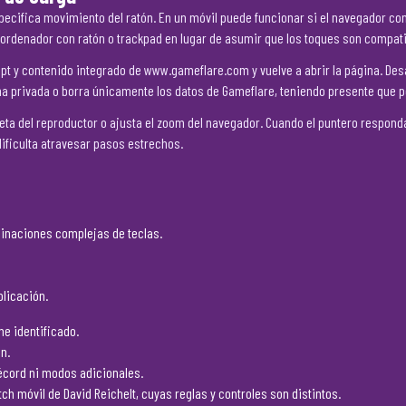
pecifica movimiento del ratón. En un móvil puede funcionar si el navegador conv
 un ordenador con ratón o trackpad en lugar de asumir que los toques son compati
ript y contenido integrado de www.gameflare.com y vuelve a abrir la página. D
na privada o borra únicamente los datos de Gameflare, teniendo presente que po
leta del reproductor o ajusta el zoom del navegador. Cuando el puntero respond
dificulta atravesar pasos estrechos.
binaciones complejas de teclas.
plicación.
me identificado.
n.
récord ni modos adicionales.
tch móvil de David Reichelt, cuyas reglas y controles son distintos.