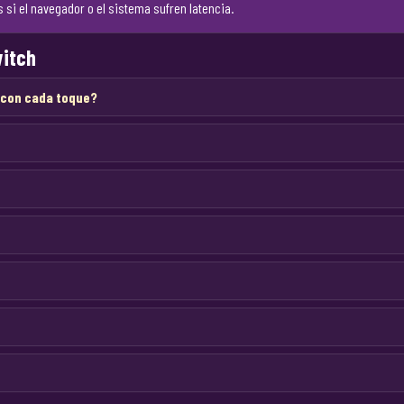
si el navegador o el sistema sufren latencia.
witch
a con cada toque?