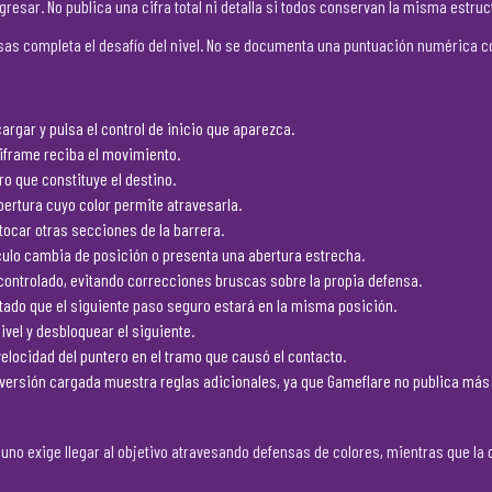
esar. No publica una cifra total ni detalla si todos conservan la misma estruc
nsas completa el desafío del nivel. No se documenta una puntuación numérica co
rgar y pulsa el control de inicio que aparezca.
 iframe reciba el movimiento.
tro que constituye el destino.
bertura cuyo color permite atravesarla.
tocar otras secciones de la barrera.
culo cambia de posición o presenta una abertura estrecha.
controlado, evitando correcciones bruscas sobre la propia defensa.
tado que el siguiente paso seguro estará en la misma posición.
nivel y desbloquear el siguiente.
 velocidad del puntero en el tramo que causó el contacto.
la versión cargada muestra reglas adicionales, ya que Gameflare no publica más
uno exige llegar al objetivo atravesando defensas de colores, mientras que la