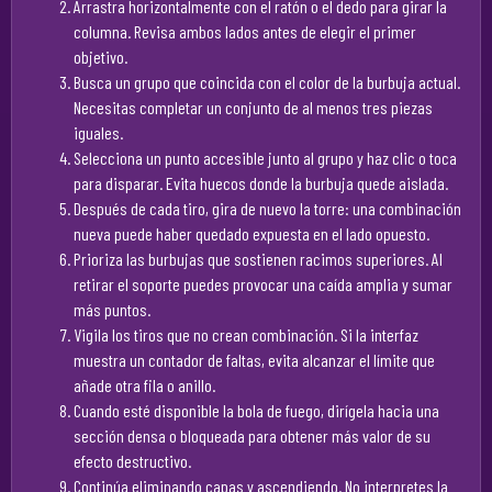
Arrastra horizontalmente con el ratón o el dedo para girar la
columna. Revisa ambos lados antes de elegir el primer
objetivo.
Busca un grupo que coincida con el color de la burbuja actual.
Necesitas completar un conjunto de al menos tres piezas
iguales.
Selecciona un punto accesible junto al grupo y haz clic o toca
para disparar. Evita huecos donde la burbuja quede aislada.
Después de cada tiro, gira de nuevo la torre: una combinación
nueva puede haber quedado expuesta en el lado opuesto.
Prioriza las burbujas que sostienen racimos superiores. Al
retirar el soporte puedes provocar una caída amplia y sumar
más puntos.
Vigila los tiros que no crean combinación. Si la interfaz
muestra un contador de faltas, evita alcanzar el límite que
añade otra fila o anillo.
Cuando esté disponible la bola de fuego, dirígela hacia una
sección densa o bloqueada para obtener más valor de su
efecto destructivo.
Continúa eliminando capas y ascendiendo. No interpretes la