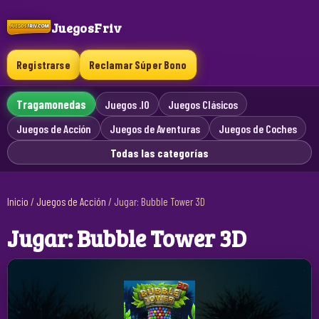
JuegosFriv
Registrarse
Reclamar Súper Bono
Tragamonedas
Juegos .IO
Juegos Clásicos
Juegos de Acción
Juegos de Aventuras
Juegos de Coches
Todas las categorías
Inicio
/
Juegos de Acción
/
Jugar: Bubble Tower 3D
Jugar: Bubble Tower 3D