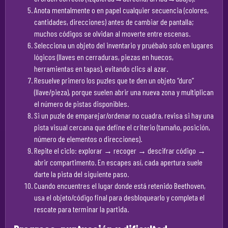
Anota mentalmente o en papel cualquier secuencia (colores,
cantidades, direcciones) antes de cambiar de pantalla;
muchos códigos se olvidan al moverte entre escenas.
Selecciona un objeto del inventario y pruébalo solo en lugares
lógicos (llaves en cerraduras, piezas en huecos,
herramientas en tapas), evitando clics al azar.
Resuelve primero los puzles que te den un objeto “duro”
(llave/pieza), porque suelen abrir una nueva zona y multiplican
el número de pistas disponibles.
Si un puzle de emparejar/ordenar no cuadra, revisa si hay una
pista visual cercana que define el criterio (tamaño, posición,
número de elementos o direcciones).
Repite el ciclo: explorar → recoger → descifrar código →
abrir compartimento. En escapes así, cada apertura suele
darte la pista del siguiente paso.
Cuando encuentres el lugar donde está retenido Beethoven,
usa el objeto/código final para desbloquearlo y completa el
rescate para terminar la partida.