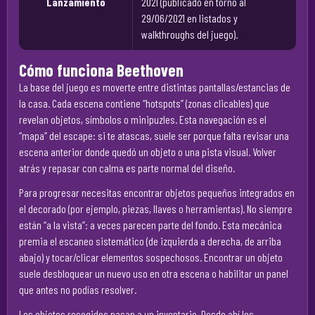
Lanzamiento
2021 (publicado en torno al
29/06/2021 en listados y
walkthroughs del juego).
Cómo funciona Beethoven
La base del juego es moverte entre distintas pantallas/estancias de
la casa. Cada escena contiene “hotspots” (zonas clicables) que
revelan objetos, símbolos o minipuzles. Esta navegación es el
“mapa” del escape: si te atascas, suele ser porque falta revisar una
escena anterior donde quedó un objeto o una pista visual. Volver
atrás y repasar con calma es parte normal del diseño.
Para progresar necesitas encontrar objetos pequeños integrados en
el decorado (por ejemplo, piezas, llaves o herramientas). No siempre
están “a la vista”: a veces parecen parte del fondo. Esta mecánica
premia el escaneo sistemático (de izquierda a derecha, de arriba
abajo) y tocar/clicar elementos sospechosos. Encontrar un objeto
suele desbloquear un nuevo uso en otra escena o habilitar un panel
que antes no podías resolver.
Los objetos recogidos pasan a un inventario. Desde ahí los