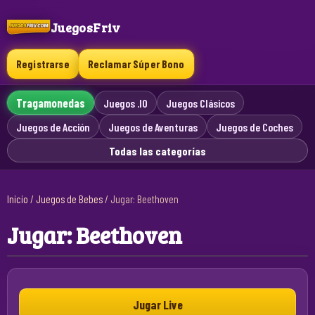
JuegosFriv
Registrarse
Reclamar Súper Bono
Tragamonedas
Juegos .IO
Juegos Clásicos
Juegos de Acción
Juegos de Aventuras
Juegos de Coches
Todas las categorías
Inicio
/
Juegos de Bebes
/
Jugar: Beethoven
Jugar: Beethoven
Jugar Live