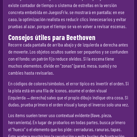
existe contador de tiempo o sistema de estrellas en la versión
concreta embebida en JuegosFriv, se mostrará en pantalla; en ese
caso, la optimización realista es reducir clics innecesarios y evitar
pruebas al azar, porque el tiempo se va en volver a revisar escenas.
Consejos útiles para Beethoven
Recorre cada pantalla de arriba abajo y de izquierda a derecha antes
de moverte. Los objetos ocultos suelen ser pequeños y se confunden
con el fondo; un patrón fijo reduce olvidos. Si la escena tiene
muchos elementos, divide en “zonas” (pared, mesa, suelo) y no
cambies hasta revisarlas.
En códigos de colores/símbolos, el error típico es invertir el orden. Si
la pista está en una fila de iconos, asume el orden visual
(izquierda→derecha) salvo que el propio dibujo indique otra cosa. Si
dudas, prueba primero el orden visual y luego el inverso solo una vez.
Los ítems suelen tener uso contextual evidente (llave, pieza,
herramienta). En lugar de probarlos en todas partes, busca primero
el “hueco” o el elemento que los pide: cerraduras, ranuras, tapas.
Esto acelera muchísimo la resolución y evita bucles de frustración.