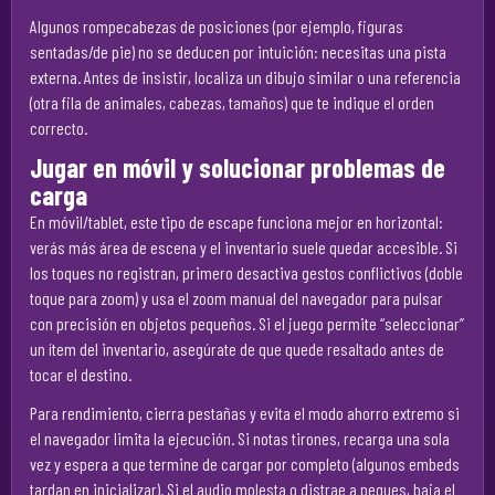
Algunos rompecabezas de posiciones (por ejemplo, figuras
sentadas/de pie) no se deducen por intuición: necesitas una pista
externa. Antes de insistir, localiza un dibujo similar o una referencia
(otra fila de animales, cabezas, tamaños) que te indique el orden
correcto.
Jugar en móvil y solucionar problemas de
carga
En móvil/tablet, este tipo de escape funciona mejor en horizontal:
verás más área de escena y el inventario suele quedar accesible. Si
los toques no registran, primero desactiva gestos conflictivos (doble
toque para zoom) y usa el zoom manual del navegador para pulsar
con precisión en objetos pequeños. Si el juego permite “seleccionar”
un ítem del inventario, asegúrate de que quede resaltado antes de
tocar el destino.
Para rendimiento, cierra pestañas y evita el modo ahorro extremo si
el navegador limita la ejecución. Si notas tirones, recarga una sola
vez y espera a que termine de cargar por completo (algunos embeds
tardan en inicializar). Si el audio molesta o distrae a peques, baja el