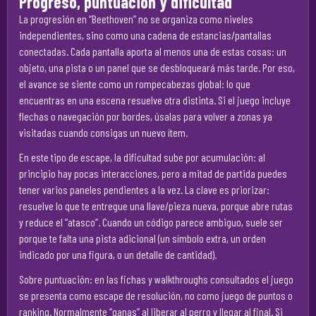
Progreso, puntuación y dificultad
La progresión en “Beethoven” no se organiza como niveles
independientes, sino como una cadena de estancias/pantallas
conectadas. Cada pantalla aporta al menos una de estas cosas: un
objeto, una pista o un panel que se desbloqueará más tarde. Por eso,
el avance se siente como un rompecabezas global: lo que
encuentras en una escena resuelve otra distinta. Si el juego incluye
flechas o navegación por bordes, úsalas para volver a zonas ya
visitadas cuando consigas un nuevo ítem.
En este tipo de escape, la dificultad sube por acumulación: al
principio hay pocas interacciones, pero a mitad de partida puedes
tener varios paneles pendientes a la vez. La clave es priorizar:
resuelve lo que te entregue una llave/pieza nueva, porque abre rutas
y reduce el “atasco”. Cuando un código parece ambiguo, suele ser
porque te falta una pista adicional (un símbolo extra, un orden
indicado por una figura, o un detalle de cantidad).
Sobre puntuación: en las fichas y walkthroughs consultados el juego
se presenta como escape de resolución, no como juego de puntos o
ranking. Normalmente “ganas” al liberar al perro y llegar al final. Si