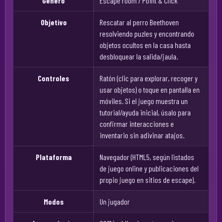
Género
Escape room / Point & Click
Objetivo
Rescatar al perro Beethoven
resolviendo puzles y encontrando
objetos ocultos en la casa hasta
desbloquear la salida/jaula.
Controles
Ratón (clic para explorar, recoger y
usar objetos) o toque en pantalla en
móviles. Si el juego muestra un
tutorial/ayuda inicial, úsalo para
confirmar interacciones e
inventario sin adivinar atajos.
Plataforma
Navegador (HTML5, según listados
de juego online y publicaciones del
propio juego en sitios de escape).
Modos
Un jugador