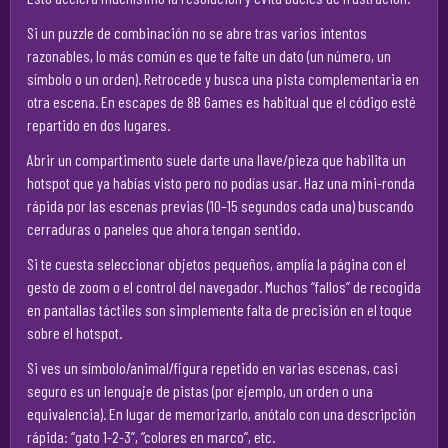
Si un puzzle de combinación no se abre tras varios intentos
razonables, lo más común es que te falte un dato (un número, un
símbolo o un orden). Retrocede y busca una pista complementaria en
otra escena. En escapes de 8B Games es habitual que el código esté
repartido en dos lugares.
Abrir un compartimento suele darte una llave/pieza que habilita un
hotspot que ya habías visto pero no podías usar. Haz una mini-ronda
rápida por las escenas previas (10–15 segundos cada una) buscando
cerraduras o paneles que ahora tengan sentido.
Si te cuesta seleccionar objetos pequeños, amplía la página con el
gesto de zoom o el control del navegador. Muchos “fallos” de recogida
en pantallas táctiles son simplemente falta de precisión en el toque
sobre el hotspot.
Si ves un símbolo/animal/figura repetido en varias escenas, casi
seguro es un lenguaje de pistas (por ejemplo, un orden o una
equivalencia). En lugar de memorizarlo, anótalo con una descripción
rápida: “gato 1-2-3”, “colores en marco”, etc.