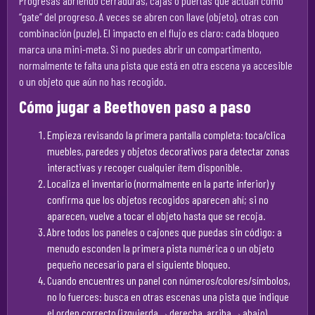
Progresas abriendo cerraduras, cajas o puertas que actúan como
“gate” del progreso. A veces se abren con llave (objeto), otras con
combinación (puzle). El impacto en el flujo es claro: cada bloqueo
marca una mini-meta. Si no puedes abrir un compartimento,
normalmente te falta una pista que está en otra escena ya accesible
o un objeto que aún no has recogido.
Cómo jugar a Beethoven paso a paso
Empieza revisando la primera pantalla completa: toca/clica
muebles, paredes y objetos decorativos para detectar zonas
interactivas y recoger cualquier ítem disponible.
Localiza el inventario (normalmente en la parte inferior) y
confirma que los objetos recogidos aparecen ahí; si no
aparecen, vuelve a tocar el objeto hasta que se recoja.
Abre todos los paneles o cajones que puedas sin código: a
menudo esconden la primera pista numérica o un objeto
pequeño necesario para el siguiente bloqueo.
Cuando encuentres un panel con números/colores/símbolos,
no lo fuerces: busca en otras escenas una pista que indique
el orden correcto (izquierda→derecha, arriba→abajo).