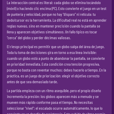
La interacción central es literal: cada globo se elimina tocándolo
(móvil) o haciendo clic encima (PC). Esto convierte el juego en un test
de puntería y velocidad, porque no hay “disparo” ni retícula: tu
dedo/cursor es la herramienta. La dificultad real no está en aprender
reglas nuevas, sino en mantener precisión cuando la pantalla se
llena y aparecen objetivos simultáneos. Un fallo típico es tocar
“cerca” del globo y perder décimas valiosas.
El riesgo principal es permitir que un globo salga del área de juego.
Toda tu toma de decisiones gira en torno a esa línea invisible:
cuando un globo está a punto de abandonar la pantalla, se convierte
en prioridad inmediata. Esta condición crea tensión progresiva,
porque no basta con reventar muchos: debes hacerlo a tiempo. En la
práctica, es un juego de priorización: elegir el objetivo correcto
antes de que sea demasiado tarde.
La partida empieza con un ritmo asequible, pero el propio diseño
incrementa la presión: los globos aparecen más a menudo y se
mueven más rápido conforme pasa el tiempo. No necesitas
seleccionar “nivel”; el escalado ocurre automáticamente, lo que lo
convierte en un desafío de resistencia. Esta subida de ritmo premia