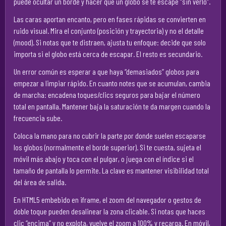
puede ocultar un borde y hacer que un globo se te escape “sin verlo”.
Las caras aportan encanto, pero en fases rápidas se convierten en
ruido visual. Mira el conjunto (posición y trayectoria) y no el detalle
(mood). Si notas que te distraen, ajusta tu enfoque: decide que solo
importa si el globo está cerca de escapar. El resto es secundario.
Un error común es esperar a que haya “demasiados” globos para
empezar a limpiar rápido. En cuanto notes que se acumulan, cambia
de marcha: encadena toques/clics seguros para bajar el número
total en pantalla. Mantener baja la saturación te da margen cuando la
frecuencia sube.
Coloca la mano para no cubrir la parte por donde suelen escaparse
los globos (normalmente el borde superior). Si te cuesta, sujeta el
móvil más abajo y toca con el pulgar, o juega con el índice si el
tamaño de pantalla lo permite. La clave es mantener visibilidad total
del área de salida.
En HTML5 embebido en iframe, el zoom del navegador o gestos de
doble toque pueden desalinear la zona clicable. Si notas que haces
clic “encima” y no explota, vuelve el zoom a 100% y recarga. En móvil,