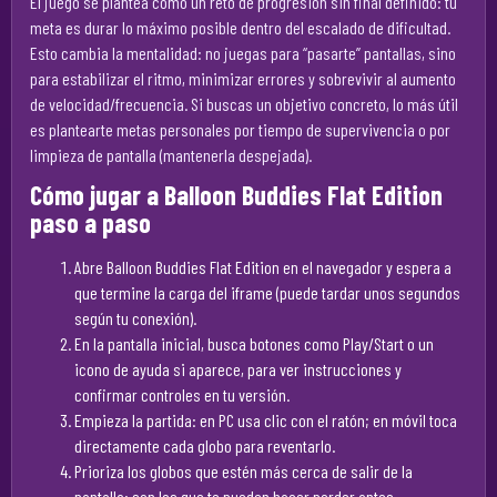
El juego se plantea como un reto de progresión sin final definido: tu
meta es durar lo máximo posible dentro del escalado de dificultad.
Esto cambia la mentalidad: no juegas para “pasarte” pantallas, sino
para estabilizar el ritmo, minimizar errores y sobrevivir al aumento
de velocidad/frecuencia. Si buscas un objetivo concreto, lo más útil
es plantearte metas personales por tiempo de supervivencia o por
limpieza de pantalla (mantenerla despejada).
Cómo jugar a Balloon Buddies Flat Edition
paso a paso
Abre Balloon Buddies Flat Edition en el navegador y espera a
que termine la carga del iframe (puede tardar unos segundos
según tu conexión).
En la pantalla inicial, busca botones como Play/Start o un
icono de ayuda si aparece, para ver instrucciones y
confirmar controles en tu versión.
Empieza la partida: en PC usa clic con el ratón; en móvil toca
directamente cada globo para reventarlo.
Prioriza los globos que estén más cerca de salir de la
pantalla: son los que te pueden hacer perder antes.