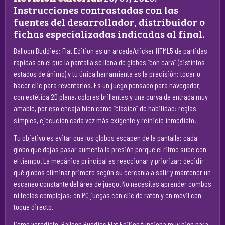
Instrucciones contrastadas con las
fuentes del desarrollador, distribuidor o
fichas especializadas indicadas al final.
Balloon Buddies: Flat Edition es un arcade/clicker HTML5 de partidas
rápidas en el que la pantalla se llena de globos “con cara” (distintos
estados de ánimo) y tu única herramienta es la precisión: tocar o
hacer clic para reventarlos. Es un juego pensado para navegador,
con estética 2D plana, colores brillantes y una curva de entrada muy
amable, por eso encaja bien como “clásico” de habilidad: reglas
simples, ejecución cada vez más exigente y reinicio inmediato.
Tu objetivo es evitar que los globos escapen de la pantalla: cada
globo que dejas pasar aumenta la presión porque el ritmo sube con
el tiempo. La mecánica principal es reaccionar y priorizar: decidir
qué globos eliminar primero según su cercanía a salir y mantener un
escaneo constante del área de juego. No necesitas aprender combos
ni teclas complejas: en PC juegas con clic de ratón y en móvil con
toque directo.
Como veredicto, Balloon Buddies Flat Edition funciona muy bien para