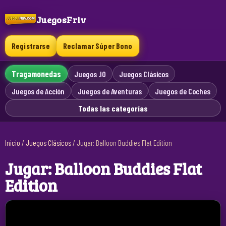
JuegosFriv
Registrarse
Reclamar Súper Bono
Tragamonedas
Juegos .IO
Juegos Clásicos
Juegos de Acción
Juegos de Aventuras
Juegos de Coches
Todas las categorías
Inicio
/
Juegos Clásicos
/
Jugar: Balloon Buddies Flat Edition
Jugar: Balloon Buddies Flat
Edition