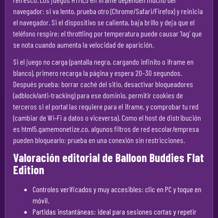
navegador: si va lento, prueba otro (Chrome/Safari/Firefox) y reinicia
el navegador. Si el dispositivo se calienta, baja brillo y deja que el
teléfono respire: el throttling por temperatura puede causar ‘lag’ que
se nota cuando aumenta la velocidad de aparición.
Si el juego no carga (pantalla negra, cargando infinito o iframe en
blanco), primero recarga la página y espera 20–30 segundos.
Después prueba: borrar caché del sitio, desactivar bloqueadores
(adblock/anti-tracking) para ese dominio, permitir cookies de
terceros si el portal las requiere para el iframe, y comprobar tu red
(cambiar de Wi‑Fi a datos o viceversa). Como el host de distribución
es html5.gamemonetize.co, algunos filtros de red escolar/empresa
pueden bloquearlo: prueba en una conexión sin restricciones.
Valoración editorial de Balloon Buddies Flat
Edition
Controles verificados y muy accesibles: clic en PC y toque en
móvil.
Partidas instantáneas: ideal para sesiones cortas y repetir