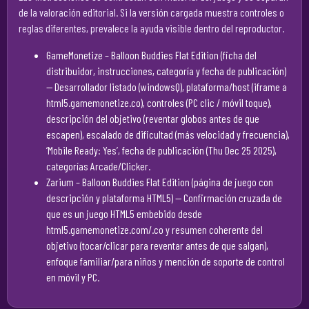
de la valoración editorial. Si la versión cargada muestra controles o
reglas diferentes, prevalece la ayuda visible dentro del reproductor.
GameMonetize – Balloon Buddies Flat Edition (ficha del
distribuidor, instrucciones, categoría y fecha de publicación)
— Desarrollador listado (windowsQ), plataforma/host (iframe a
html5.gamemonetize.co), controles (PC clic / móvil toque),
descripción del objetivo (reventar globos antes de que
escapen), escalado de dificultad (más velocidad y frecuencia),
‘Mobile Ready: Yes’, fecha de publicación (Thu Dec 25 2025),
categorías Arcade/Clicker.
Zarium – Balloon Buddies Flat Edition (página de juego con
descripción y plataforma HTML5)
— Confirmación cruzada de
que es un juego HTML5 embebido desde
html5.gamemonetize.com/.co y resumen coherente del
objetivo (tocar/clicar para reventar antes de que salgan),
enfoque familiar/para niños y mención de soporte de control
en móvil y PC.