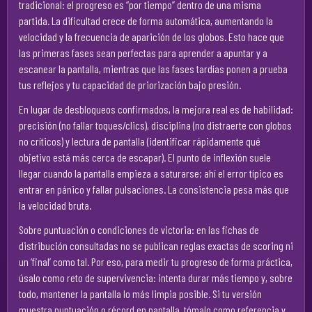
tradicional: el progreso es “por tiempo” dentro de una misma
partida. La dificultad crece de forma automática, aumentando la
velocidad y la frecuencia de aparición de los globos. Esto hace que
las primeras fases sean perfectas para aprender a apuntar y a
escanear la pantalla, mientras que las fases tardías ponen a prueba
tus reflejos y tu capacidad de priorización bajo presión.
En lugar de desbloqueos confirmados, la mejora real es de habilidad:
precisión (no fallar toques/clics), disciplina (no distraerte con globos
no críticos) y lectura de pantalla (identificar rápidamente qué
objetivo está más cerca de escapar). El punto de inflexión suele
llegar cuando la pantalla empieza a saturarse; ahí el error típico es
entrar en pánico y fallar pulsaciones. La consistencia pesa más que
la velocidad bruta.
Sobre puntuación o condiciones de victoria: en las fichas de
distribución consultadas no se publican reglas exactas de scoring ni
un ‘final’ como tal. Por eso, para medir tu progreso de forma práctica,
úsalo como reto de supervivencia: intenta durar más tiempo y, sobre
todo, mantener la pantalla lo más limpia posible. Si tu versión
muestra puntuación o récord en pantalla, tómalo como referencia y